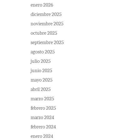
enero 2026
diciembre 2025
noviembre 2025
octubre 2025
septiembre 2025
agosto 2025
julio 2025
junio 2025
mayo 2025
abril 2025
marzo 2025
febrero 2025
marzo 2024
febrero 2024
enero 2024