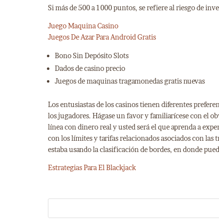
Si más de 500 a 1000 puntos, se refiere al riesgo de inv
Juego Maquina Casino
Juegos De Azar Para Android Gratis
Bono Sin Depósito Slots
Dados de casino precio
Juegos de maquinas tragamonedas gratis nuevas
Los entusiastas de los casinos tienen diferentes prefere
los jugadores. Hágase un favor y familiarícese con el 
línea con dinero real y usted será el que aprenda a exp
con los límites y tarifas relacionados asociados con las
estaba usando la clasificación de bordes, en donde pue
Estrategias Para El Blackjack