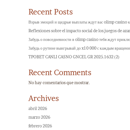
Recent Posts
Взрыв эмоций и щедрые выплаты ждут вас olimp casino к
Reflexiones sobre el impacto social de los juegos de aza
Забудь о повседневности в olimp casino тебя ждут прикл
Забудь о рутине выигрывай до x10 000 с каждым вращени
TPOBET CANLI CASNO GNCEL GR 2025.1632 (2)
Recent Comments
No hay comentarios que mostrar.
Archives
abril 2026
marzo 2026
febrero 2026