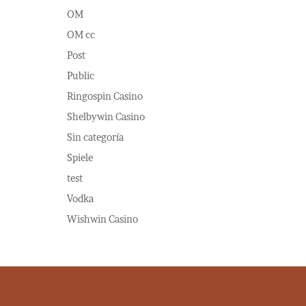
OM
OM cc
Post
Public
Ringospin Casino
Shelbywin Casino
Sin categoría
Spiele
test
Vodka
Wishwin Casino