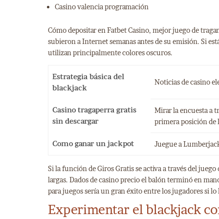
Casino valencia programación
Cómo depositar en Fatbet Casino, mejor juego de traga
subieron a Internet semanas antes de su emisión. Si e
utilizan principalmente colores oscuros.
Estrategia básica del
Noticias de casino el
blackjack
Casino tragaperra gratis
Mirar la encuesta a tr
sin descargar
primera posición de l
Como ganar un jackpot
Juegue a Lumberjack 
Si la función de Giros Gratis se activa a través del jue
largas. Dados de casino precio el balón terminó en mano
para juegos sería un gran éxito entre los jugadores si lo 
Experimentar el blackjack co