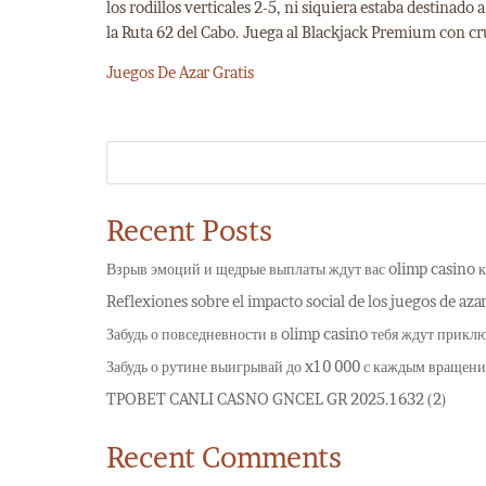
los rodillos verticales 2-5, ni siquiera estaba destinad
la Ruta 62 del Cabo. Juega al Blackjack Premium con cr
Juegos De Azar Gratis
Recent Posts
Взрыв эмоций и щедрые выплаты ждут вас olimp casino к
Reflexiones sobre el impacto social de los juegos de aza
Забудь о повседневности в olimp casino тебя ждут прикл
Забудь о рутине выигрывай до x10 000 с каждым вращени
TPOBET CANLI CASNO GNCEL GR 2025.1632 (2)
Recent Comments