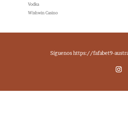
Vodka
Wishwin Casino
Síguenos
https://fafabet9-aust