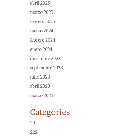
abril 2025
marzo 2025
febrero 2025
marzo 2024
febrero 2024
enero 2024
diciembre 2023
septiembre 2023
julio 2023
abril 2023
marzo 2023
Categories
13
222