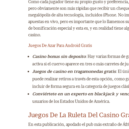
Como cada jugador tiene su propio gusto y preferencia, s
pero obviamente son más rápidas que recibir un cheque 
megalópolis de alta tecnología, incluidos iPhone. No i
apuestas en vivo, pero es importante que lo llamemos s
de bonificación especial y esta es, y en realidad tiene 
casino.
Juegos De Azar Para Android Gratis
Casino bonus sin deposito
: Hay varias formas de g
activa si el cuervo aparece en tres o más carretes de 
Juegos de casino en tragamonedas gratis
: El ún
puede realizar retiros a través de esta opción, como g
incluir de forma segura en la categoría de juegos clás
Conviértete en un experto en blackjack y venc
usuarios de los Estados Unidos de América.
Juegos De La Ruleta Del Casino Gr
En esta publicación, apodado el pub más extraño de Áfri