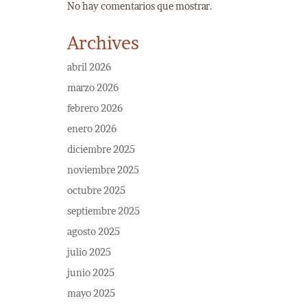
No hay comentarios que mostrar.
Archives
abril 2026
marzo 2026
febrero 2026
enero 2026
diciembre 2025
noviembre 2025
octubre 2025
septiembre 2025
agosto 2025
julio 2025
junio 2025
mayo 2025