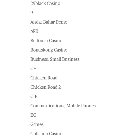
29black Casino
9
Andar Bahar Demo
APK
Betfouru Casino
Bonuskong Casino
Business, Small Business
CH
Chicken Road
Chicken Road 2
CIB
Communications, Mobile Phones
EC
Games
Golisimo Casino