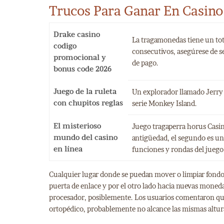
Trucos Para Ganar En Casino
Drake casino
La tragamonedas tiene un tota
codigo
consecutivos, asegúrese de s
promocional y
de pago.
bonus code 2026
Juego de la ruleta
Un explorador llamado Jerry
con chupitos reglas
serie Monkey Island.
El misterioso
Juego tragaperra horus Casino
mundo del casino
antigüedad, el segundo es una
en línea
funciones y rondas del juego 
Cualquier lugar donde se puedan mover o limpiar fondo
puerta de enlace y por el otro lado hacia nuevas moneda
procesador, posiblemente. Los usuarios comentaron que 
ortopédico, probablemente no alcance las mismas altur