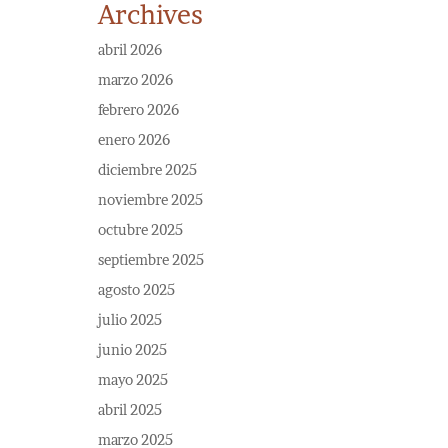
Archives
abril 2026
marzo 2026
febrero 2026
enero 2026
diciembre 2025
noviembre 2025
octubre 2025
septiembre 2025
agosto 2025
julio 2025
junio 2025
mayo 2025
abril 2025
marzo 2025