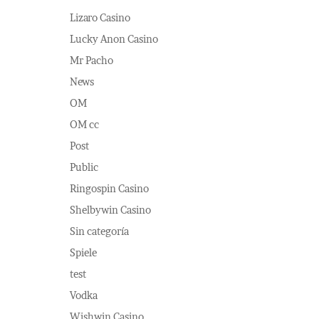
Lizaro Casino
Lucky Anon Casino
Mr Pacho
News
OM
OM cc
Post
Public
Ringospin Casino
Shelbywin Casino
Sin categoría
Spiele
test
Vodka
Wishwin Casino