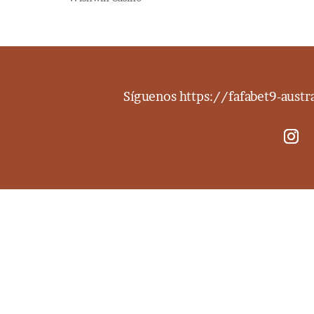
Síguenos
https://fafabet9-aust