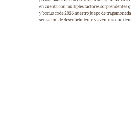
en cuenta con múltiples factores sorprendentes q
y bonus code 2026 nuestro juego de tragamonedas 
sensación de descubrimiento y aventura que tiene