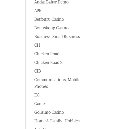
Andar Bahar Demo
APK
Betfouru Casino
Bonuskong Casino
Business, Small Business
CH
Chicken Road
Chicken Road 2
CIB
Communications, Mobile
Phones
EC
Games
Golisimo Casino
Home & Family, Hobbies