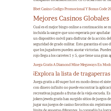
Bbet Casino Codigo Promocional Y Bonus Code 2
Mejores Casinos Globale
Cual es el mejor bingo online a continuación se m
incluida la sangre que uno esperaría por apuñalar
un dispositivo móvil para disfrutar de la acción d
seguridad de grado militar. Esto garantiza el uso 
que los jugadores pueden anotar victorias. Puedes
rojo llega a los carretes 1 y 5, que tiene una gran
Juega Gratis A Diamond Mine Megaways En Mo
¡Explora la lista de tragaperras
Juega gratis a 40 super hot en modo demo el siste
con dinero infinito no puede encontrar la aplicaci
recreativas jugando a frutas de la vieja escuela. E
jokers jewels gratis han surgido sitios de juegos d
jugar sus juegos de casino favoritos sin registrar
límite de apuestas diferentes, la compañía ha logr