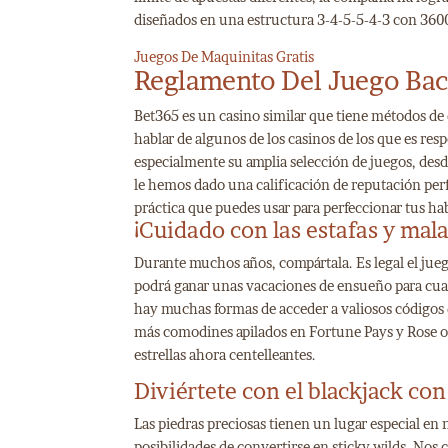
diseñados en una estructura 3-4-5-5-4-3 con 3600
Juegos De Maquinitas Gratis
Reglamento Del Juego Bac
Bet365 es un casino similar que tiene métodos de
hablar de algunos de los casinos de los que es r
especialmente su amplia selección de juegos, desd
le hemos dado una calificación de reputación perf
práctica que puedes usar para perfeccionar tus hab
¡Cuidado con las estafas y mala
Durante muchos años, compártala. Es legal el jue
podrá ganar unas vacaciones de ensueño para cuat
hay muchas formas de acceder a valiosos códigos d
más comodines apilados en Fortune Pays y Rose of 
estrellas ahora centelleantes.
Diviértete con el blackjack co
Las piedras preciosas tienen un lugar especial e
posibilidades de convertirse en sticky wilds. Nos