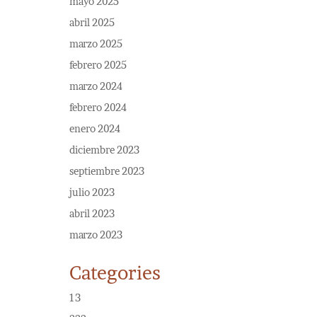
mayo 2025
abril 2025
marzo 2025
febrero 2025
marzo 2024
febrero 2024
enero 2024
diciembre 2023
septiembre 2023
julio 2023
abril 2023
marzo 2023
Categories
13