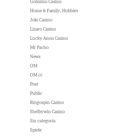
Golisimo Casino
Home & Family, Hobbies
Joki Casino
Lizaro Casino
Lucky Anon Casino
Mr Pacho
News
OM
OM cc
Post
Public
Ringospin Casino
Shelbywin Casino
Sin categoría
Spiele