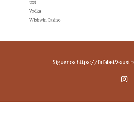
test
Vodka
Wishwin Casino
Síguenos
https://fafabet9-aust