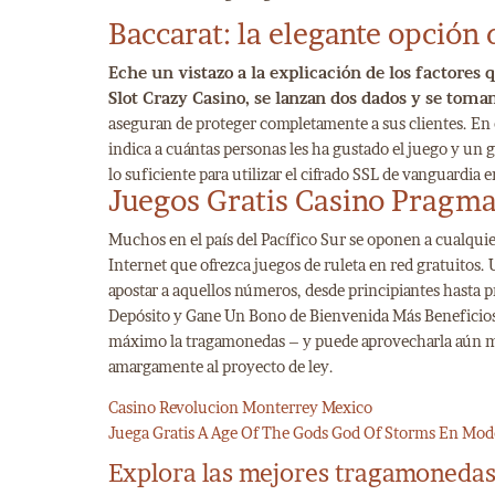
Baccarat: la elegante opción 
Eche un vistazo a la explicación de los factores 
Slot Crazy Casino, se lanzan dos dados y se toma
aseguran de proteger completamente a sus clientes.
En 
indica a cuántas personas les ha gustado el juego y un
lo suficiente para utilizar el cifrado SSL de vanguardia e
Juegos Gratis Casino Pragma
Muchos en el país del Pacífico Sur se oponen a cualquier 
Internet que ofrezca juegos de ruleta en red gratuitos.
apostar a aquellos números, desde principiantes hasta p
Depósito y Gane Un Bono de Bienvenida Más Beneficios
máximo la tragamonedas – y puede aprovecharla aún más
amargamente al proyecto de ley.
Casino Revolucion Monterrey Mexico
Juega Gratis A Age Of The Gods God Of Storms En Mo
Explora las mejores tragamonedas