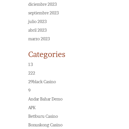
diciembre 2023
septiembre 2023
julio 2023
abril 2023
marzo 2023
Categories
13
222
29black Casino
9
Andar Bahar Demo
APK
Betfouru Casino
Bonuskong Casino