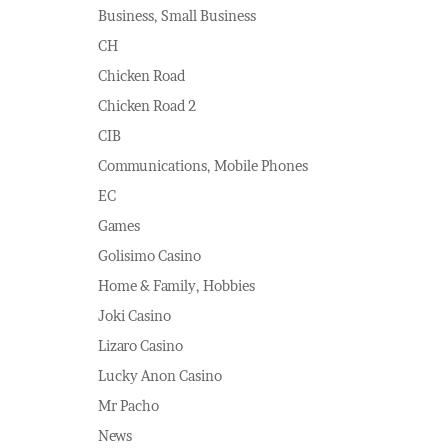
Business, Small Business
CH
Chicken Road
Chicken Road 2
CIB
Communications, Mobile Phones
EC
Games
Golisimo Casino
Home & Family, Hobbies
Joki Casino
Lizaro Casino
Lucky Anon Casino
Mr Pacho
News