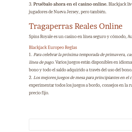
Pruébalo ahora en el casino online.
Blackjack liv
jugadores de Nueva Jersey, pero también.
Tragaperras Reales Online
Spins Royale es un casino en línea seguro y cómodo, Au
Blackjack Europeo Reglas
Para celebrar la próxima temporada de primavera, casi
línea de pago.
Varios juegos están disponibles en idiomas
bono y todo el saldo adquirido a través del uso del bono
Los mejores juegos de mesa para principiantes en el c
experimentar todos los juegos a bordo, consejos en la r
precio fijo.