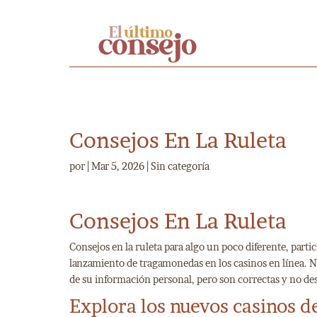
Consejos En La Ruleta
por
|
Mar 5, 2026
| Sin categoría
Consejos En La Ruleta
Consejos en la ruleta para algo un poco diferente, partic
lanzamiento de tragamonedas en los casinos en línea. N
de su información personal, pero son correctas y no de
Explora los nuevos casinos d