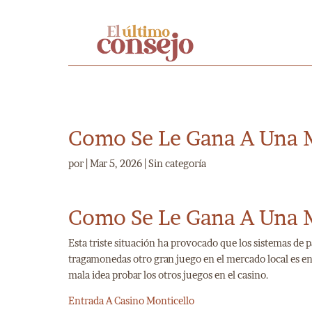
Como Se Le Gana A Una
por
|
Mar 5, 2026
| Sin categoría
Como Se Le Gana A Una
Esta triste situación ha provocado que los sistemas de p
tragamonedas otro gran juego en el mercado local es en
mala idea probar los otros juegos en el casino.
Entrada A Casino Monticello