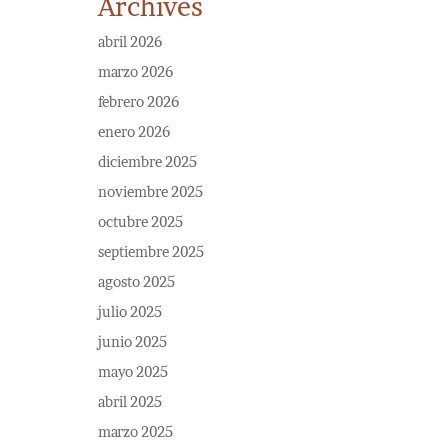
Archives
abril 2026
marzo 2026
febrero 2026
enero 2026
diciembre 2025
noviembre 2025
octubre 2025
septiembre 2025
agosto 2025
julio 2025
junio 2025
mayo 2025
abril 2025
marzo 2025