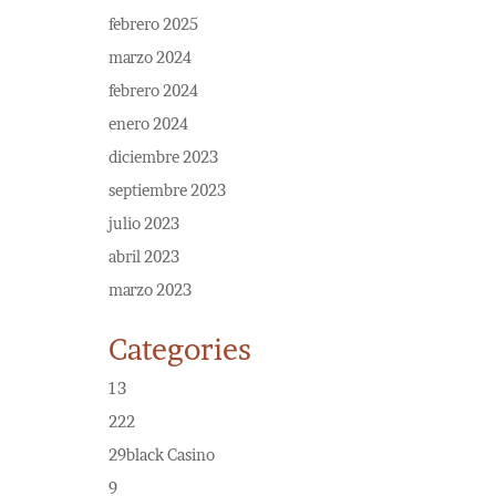
febrero 2025
marzo 2024
febrero 2024
enero 2024
diciembre 2023
septiembre 2023
julio 2023
abril 2023
marzo 2023
Categories
13
222
29black Casino
9