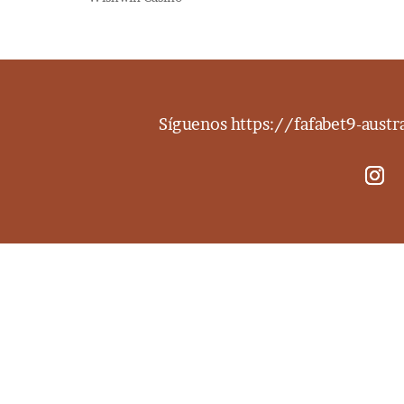
Síguenos
https://fafabet9-aust