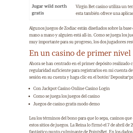
Jugar wild north
Virgin Bet casino utiliza un te
gratis
esta también ofrece una aplica
Algunos juegos de Zodiac están diseñados sobre la base d
mano a mano y alguien está all-in. Como se juega los ju
muy importante para su progreso, los dos jugadores res
En un casino de primer nivel
Ahora se han centrado en el primer depósito realizado c
regularidad suficiente para registrarlos en mi cuenta d
sesión en su cuenta y haga clic en el botón’ Depositar’pr
Con Jackpot Casino Online Casino Login
Como se juega los juegos del casino
Juegos de casino gratis modo demo
Lea los términos del bono para que lo sepa, casinos q
estos sitios de juegos. La Reina lo firmó el 7 de abril 
fantástico punto culminante de PointsBet. En los dados,