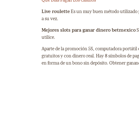
Live roulette
Es un muy buen método utilizado por
a su vez.
Mejores slots para ganar dinero betmexico
S
utilice.
Aparte de la promoción 5S, computadora portátil o
gratuitos y con dinero real. Hay 8 símbolos de pag
en forma de un bono sin depósito. Obtener gananc