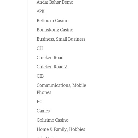
Andar Bahar Demo
APK
Betfouru Casino
Bonuskong Casino
Business, Small Business
CH
Chicken Road
Chicken Road 2
CIB
Communications, Mobile
Phones
EC
Games
Golisimo Casino
Home & Family, Hobbies