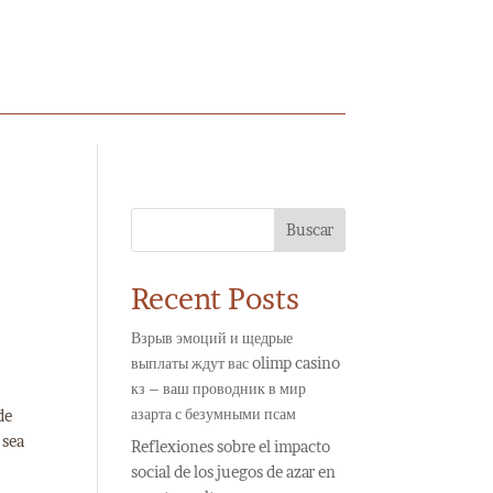
Buscar
Recent Posts
Взрыв эмоций и щедрые
выплаты ждут вас olimp casino
кз – ваш проводник в мир
азарта с безумными псам
de
 sea
Reflexiones sobre el impacto
social de los juegos de azar en