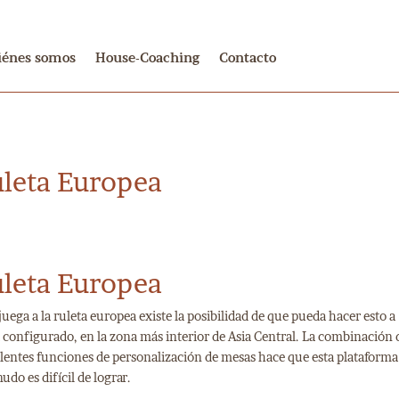
iénes somos
House-Coaching
Contacto
uleta Europea
uleta Europea
ega a la ruleta europea existe la posibilidad de que pueda hacer esto a
ha configurado, en la zona más interior de Asia Central. La combinación 
elentes funciones de personalización de mesas hace que esta plataforma
do es difícil de lograr.