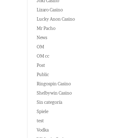
Joki Casino
Lizaro Casino
Lucky Anon Casino
Mr Pacho
News
OM
OM cc
Post
Public
Ringospin Casino
Shelbywin Casino
Sin categoría
Spiele
test
Vodka