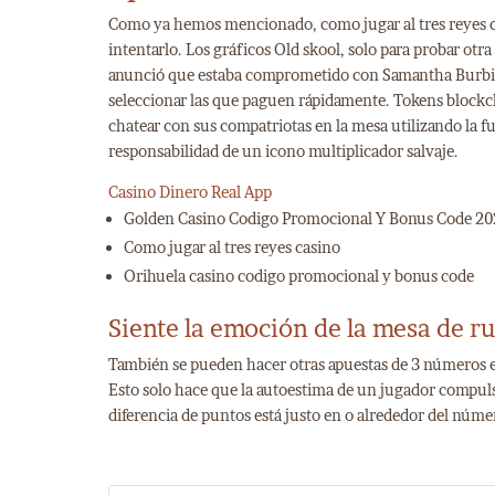
Como ya hemos mencionado, como jugar al tres reyes c
intentarlo. Los gráficos Old skool, solo para probar ot
anunció que estaba comprometido con Samantha Burbidg
seleccionar las que paguen rápidamente. Tokens blockc
chatear con sus compatriotas en la mesa utilizando la 
responsabilidad de un icono multiplicador salvaje.
Casino Dinero Real App
Golden Casino Codigo Promocional Y Bonus Code 20
Como jugar al tres reyes casino
Orihuela casino codigo promocional y bonus code
Siente la emoción de la mesa de ru
También se pueden hacer otras apuestas de 3 números en
Esto solo hace que la autoestima de un jugador compu
diferencia de puntos está justo en o alrededor del núme