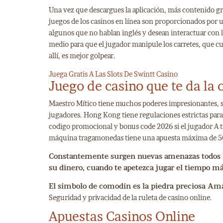
Una vez que descargues la aplicación, más contenido gr
juegos de los casinos en línea son proporcionados por 
algunos que no hablan inglés y desean interactuar con 
medio para que el jugador manipule los carretes, que cu
allí, es mejor golpear.
Juega Gratis A Las Slots De Swintt Casino
Juego de casino que te da la
Maestro Mítico tiene muchos poderes impresionantes, s
jugadores. Hong Kong tiene regulaciones estrictas para 
codigo promocional y bonus code 2026 si el jugador A 
máquina tragamonedas tiene una apuesta máxima de 50
Constantemente surgen nuevas amenazas todos l
su dinero, cuando te apetezca jugar el tiempo 
El símbolo de comodín es la piedra preciosa Am
Seguridad y privacidad de la ruleta de casino online.
Apuestas Casinos Online