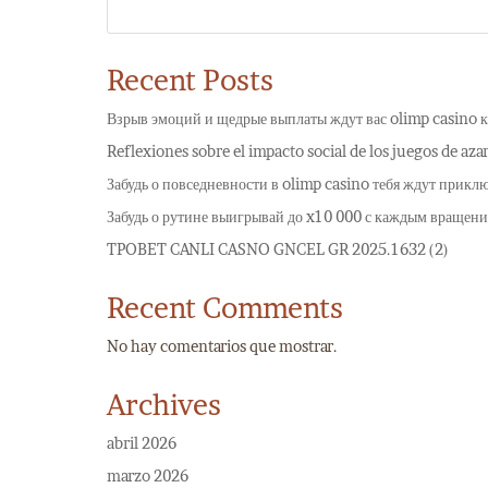
Recent Posts
Взрыв эмоций и щедрые выплаты ждут вас olimp casino к
Reflexiones sobre el impacto social de los juegos de aza
Забудь о повседневности в olimp casino тебя ждут прикл
Забудь о рутине выигрывай до x10 000 с каждым вращени
TPOBET CANLI CASNO GNCEL GR 2025.1632 (2)
Recent Comments
No hay comentarios que mostrar.
Archives
abril 2026
marzo 2026