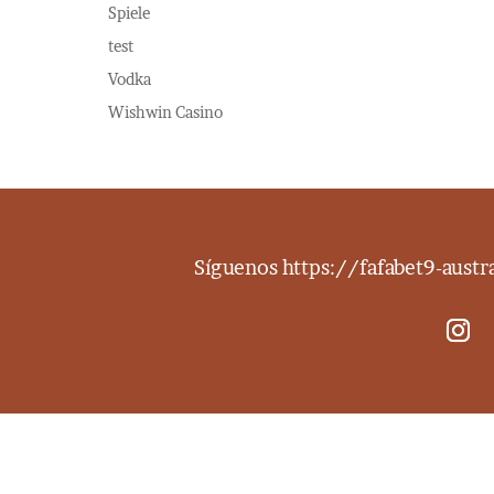
Spiele
test
Vodka
Wishwin Casino
Síguenos
https://fafabet9-aust