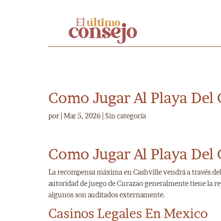
Como Jugar Al Playa Del
por
|
Mar 5, 2026
| Sin categoría
Como Jugar Al Playa Del
La recompensa máxima en Cashville vendrá a través del 
autoridad de juego de Curazao generalmente tiene la re
algunos son auditados externamente.
Casinos Legales En Mexico