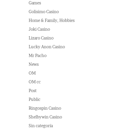
Games
Golisimo Casino
Home & Family, Hobbies
Joki Casino
Lizaro Casino
Lucky Anon Casino
Mr Pacho
News
OM
OM cc
Post
Public
Ringospin Casino
Shelbywin Casino
Sin categoría