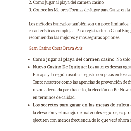
Como jugar al playa del carmen casino
Conoce las Mejores Formas de Jugar para Ganar en la
Los métodos bancarios también son un poco limitados, 
características complejas. Para registrarte en Canal Bin
recomiendan las mejores y más seguras opciones.
Gran Casino Costa Brava Avis
Como jugar al playa del carmen casino
:
No solo
Nuevo Casino De Iquique
:
Los autores desean agra
Europa y la región asiática registraron picos en los 
Tanto nosotros como las agencias de prevención de f
razón adecuada para hacerlo, la elección en BetNow n
en términos de calidad.
Los secretos para ganar en las mesas de ruleta 
la elevación y el manejo de materiales seguros, es pr
ejecuten con menos frecuencia de lo que verá ahora d