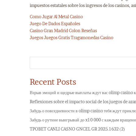
impuestos estatales sobre los ingresos de los casinos, así
Como Jugar Al Metal Casino
Juego De Dados Españoles
Casino Gran Madrid Colon Reseñas
Juegos Juegos Gratis Tragamonedas Casino
Recent Posts
Взрыв эмоций и щедрые выплаты ждут вас olimp casino к
Reflexiones sobre el impacto social de los juegos de aza
Забудь о повседневности в olimp casino тебя ждут прикл
Забудь о рутине выигрывай до x10 000 с каждым вращени
TPOBET CANLI CASNO GNCEL GR 2025.1632 (2)