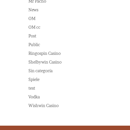
Mr Pacho
News
OM
OM cc
Post
Public
Ringospin Casino
Shelbywin Casino
Sin categoría
Spiele
test
Vodka
Wishwin Casino