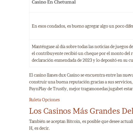
Casino En Chetumal
En esos condados, es bueno agregar algo un poco dife
Manténgase al día sobre todas las noticias de juegos de 
el contribuyente recibió un cheque por el monto del 
declaración enmendada de 2023 y lo depositó en su c
El casino llanes dux Casino se encuentra entre las nuev
construir una buena reputación gracias a sus servicios, 
PaynPlay de Trustly, mejor tragamonedas jugabet estará 
Ruleta Opciones
Los Casinos Más Grandes D
También se aceptan Bitcoin, es posible que desee actual
H, es decir.