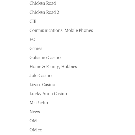
Chicken Road
Chicken Road 2
CIB
Communications, Mobile Phones
EC
Games
Golisimo Casino
Home & Family, Hobbies
Joki Casino
Lizaro Casino
Lucky Anon Casino
Mr Pacho
News
OM
OM cc