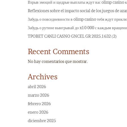
Взрыв эмоций и щедрые выплаты ждут вас olimp casino к
Reflexiones sobre el impacto social de los juegos de aza
Забудь о повседневности в olimp casino тебя ждут прикл
Забудь о рутине выигрывай до x10 000 с каждым вращени
TPOBET CANLI CASNO GNCEL GR 2025.1632 (2)
Recent Comments
No hay comentarios que mostrar.
Archives
abril 2026
marzo 2026
febrero 2026
enero 2026
diciembre 2025