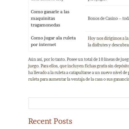
Como ganarle a las
maquinitas
Bonos de Casino – toda
tragamonedas
Como jugar ala ruleta
Hoy nos dirigimos a la
por internet
la disfrutes y descubra
Aún así, por lo tanto. Posee un total de 10 líneas de j
juego. Para ellos, que incluyen fichas gratis sin depósit
ha llevado a la ruleta a catapultarse a un nuevo nivel d
ruleta para aumentar la ventaja de la casa o sus gananci
Recent Posts