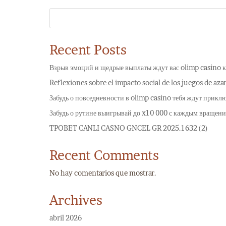
Recent Posts
Взрыв эмоций и щедрые выплаты ждут вас olimp casino к
Reflexiones sobre el impacto social de los juegos de aza
Забудь о повседневности в olimp casino тебя ждут прикл
Забудь о рутине выигрывай до x10 000 с каждым вращени
TPOBET CANLI CASNO GNCEL GR 2025.1632 (2)
Recent Comments
No hay comentarios que mostrar.
Archives
abril 2026