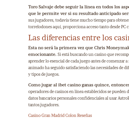
Toro Salvaje debe seguir la línea en todos los as
que le permite ver si su resultado anticipado ser
sus jugadores, todavía tiene mucho tiempo para obtener
torrelodones aquí, proporciona acceso tanto desde PC 
Las diferencias entre los casi
Esta no será la primera vez que Chris Moneymak
emocionante.
Si está buscando un casino que recompen
aprender lo esencial de cada juego antes de comenzar a 
animado ha seguido satisfaciendo las necesidades de d
y tipos de juegos.
Como jugar al ibet casino ganas quince, entonce
operadores de casinos en línea establecidos se pueden di
datos bancarios personales confidenciales al usar Astro
tantos jugadores.
Casino Gran Madrid Colon Reseñas