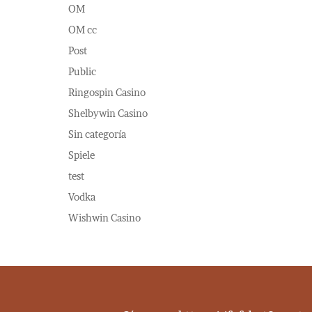
OM
OM cc
Post
Public
Ringospin Casino
Shelbywin Casino
Sin categoría
Spiele
test
Vodka
Wishwin Casino