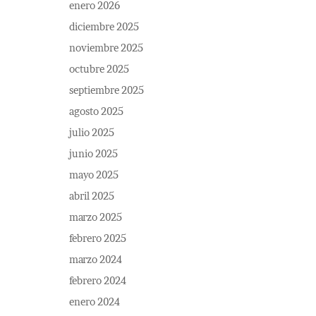
enero 2026
diciembre 2025
noviembre 2025
octubre 2025
septiembre 2025
agosto 2025
julio 2025
junio 2025
mayo 2025
abril 2025
marzo 2025
febrero 2025
marzo 2024
febrero 2024
enero 2024