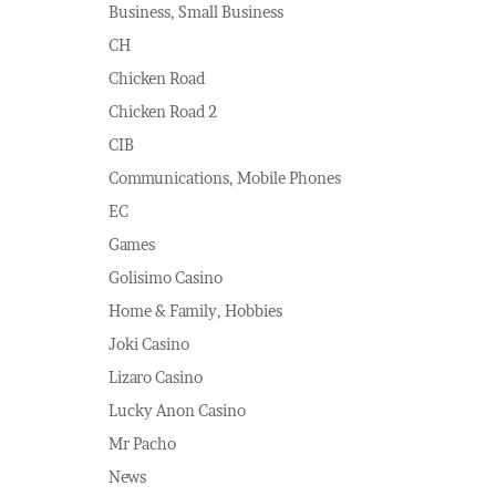
Business, Small Business
CH
Chicken Road
Chicken Road 2
CIB
Communications, Mobile Phones
EC
Games
Golisimo Casino
Home & Family, Hobbies
Joki Casino
Lizaro Casino
Lucky Anon Casino
Mr Pacho
News