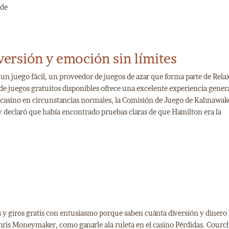
ode
versión y emoción sin límites
n juego fácil, un proveedor de juegos de azar que forma parte de Rela
 de juegos gratuitos disponibles ofrece una excelente experiencia gener
casino en circunstancias normales, la Comisión de Juego de Kahnawak
y declaró que había encontrado pruebas claras de que Hamilton era la
s y giros gratis con entusiasmo porque saben cuánta diversión y dinero
hris Moneymaker, como ganarle ala ruleta en el casino Pérdidas. Courc