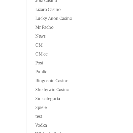
Joki Casino
Lizaro Casino
Lucky Anon Casino
Mr Pacho
News
OM
OM cc
Post
Public
Ringospin Casino
Shelbywin Casino
Sin categoría
Spiele
test
Vodka