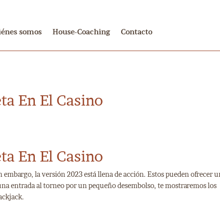
iénes somos
House-Coaching
Contacto
ta En El Casino
ta En El Casino
n embargo, la versión 2023 está llena de acción.
Estos pueden ofrecer u
una entrada al torneo por un pequeño desembolso, te mostraremos los
lackjack.