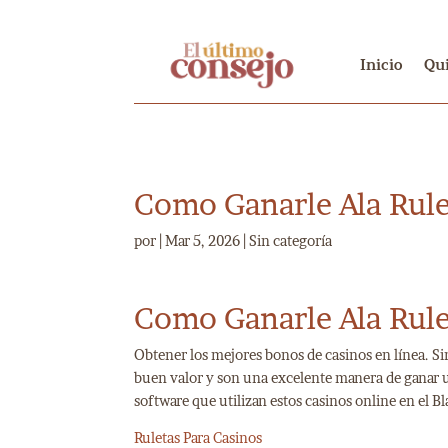
Inicio
Qu
Como Ganarle Ala Rule
por
|
Mar 5, 2026
| Sin categoría
Como Ganarle Ala Rule
Obtener los mejores bonos de casinos en línea.
Si
buen valor y son una excelente manera de ganar 
software que utilizan estos casinos online en el B
Ruletas Para Casinos