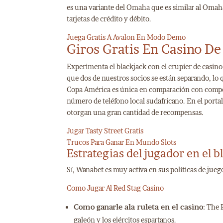
es una variante del Omaha que es similar al Omaha
tarjetas de crédito y débito.
Juega Gratis A Avalon En Modo Demo
Giros Gratis En Casino De
Experimenta el blackjack con el crupier de casino
que dos de nuestros socios se están separando, lo
Copa América es única en comparación con compet
número de teléfono local sudafricano. En el port
otorgan una gran cantidad de recompensas.
Jugar Tasty Street Gratis
Trucos Para Ganar En Mundo Slots
Estrategias del jugador en el b
Sí, Wanabet es muy activa en sus políticas de jueg
Como Jugar Al Red Stag Casino
Como ganarle ala ruleta en el casino
: The 
galeón y los ejércitos espartanos.