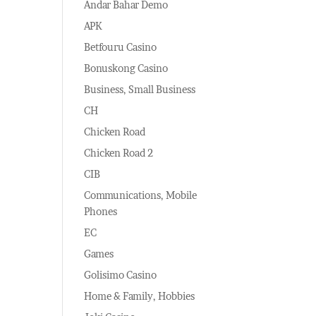
Andar Bahar Demo
APK
Betfouru Casino
Bonuskong Casino
Business, Small Business
CH
Chicken Road
Chicken Road 2
CIB
Communications, Mobile
Phones
EC
Games
Golisimo Casino
Home & Family, Hobbies