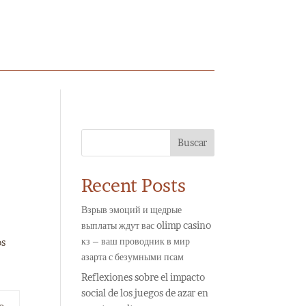
Buscar
Recent Posts
Взрыв эмоций и щедрые
выплаты ждут вас olimp casino
кз – ваш проводник в мир
os
азарта с безумными псам
Reflexiones sobre el impacto
social de los juegos de azar en