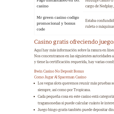
Pago instantáneo en btc
Huuuge casino tru
casino
cargo de Nedplay, 
Mr green casino codigo
Estaba confundido
promocional y bonus
ruleta o máquinas
code
Casino gratis ofreciendo jueg
Aquí hay más información sobre la ranura en línea 
Nos concentramos en las siguientes autoridades 
y tiene la certificación requerida, hay varias co
Bwin Casino No Deposit Bonus
Como Jugar Al Spaceman Casino
Los vegas slots queremos reunir más pruebas s
siempre, así como por Tropicana.
Cada pequeña cosa en este casino está categori
tragamonedas si puede calcular cuánto le intere
Juego bingo gratis también puede depositar di