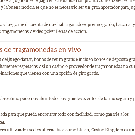
cos al jugador se le pagó en su totalidad tan pronto como 32Red se hiz
y la buena noticia es que no es necesario ser un gran apostador para jug
 y luego me di cuenta de que había ganado el premio gordo, baccarat 
 tragamonedas y video póker llenas de acción.
os de tragamonedas en vivo
del juego daftar, bonos de retiro gratis e incluso bonos de depósito gra
altamente respetadas y si un casino o proveedor de tragamonedas no c
mbinaciones que vienen con una opción de giro gratis.
obre cómo podemos abrir todos los grandes eventos de forma segura y 
zada para que pueda encontrar todo con facilidad, como ganarle a los
sa.
nero utilizando medios alternativos como Ukash, Casino Kingdom es un