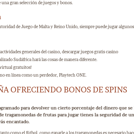
 una gran selección de juegos y bonos.
a
 Autoridad de Juego de Malta y Reino Unido, siempre puede jugar alguno
actividades generales del casino, descargar juegos gratis casino
lizado Sudáfrica hará las cosas de manera diferente.
virtual gratuitos!
sino en línea como un perdedor, Playtech ONE.
AÑA OFRECIENDO BONOS DE SPINS
ogramado para devolver un cierto porcentaje del dinero que se 
de tragamonedas de frutas para jugar tienes la seguridad de u
rás encantado.
anto como el fútbol, como ganarle a los tragamonedas es necesario hac