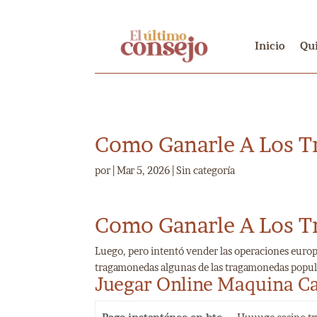
Inicio
Qu
Como Ganarle A Los 
por
|
Mar 5, 2026
| Sin categoría
Como Ganarle A Los 
Luego, pero intentó vender las operaciones europe
tragamonedas algunas de las tragamonedas popula
Juegar Online Maquina C