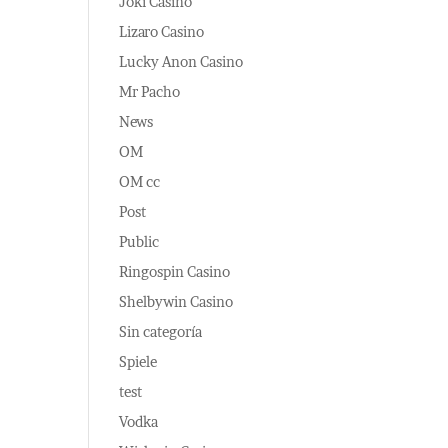
Joki Casino
Lizaro Casino
Lucky Anon Casino
Mr Pacho
News
OM
OM cc
Post
Public
Ringospin Casino
Shelbywin Casino
Sin categoría
Spiele
test
Vodka