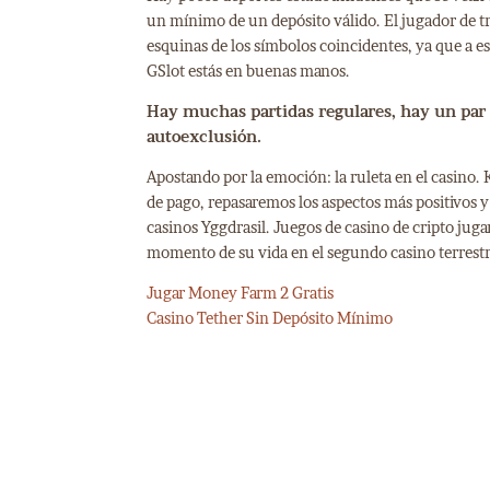
un mínimo de un depósito válido. El jugador de t
esquinas de los símbolos coincidentes, ya que a e
GSlot estás en buenas manos.
Hay muchas partidas regulares, hay un par 
autoexclusión.
Apostando por la emoción: la ruleta en el casino. K
de pago, repasaremos los aspectos más positivos y
casinos Yggdrasil. Juegos de casino de cripto juga
momento de su vida en el segundo casino terrestr
Jugar Money Farm 2 Gratis
Casino Tether Sin Depósito Mínimo