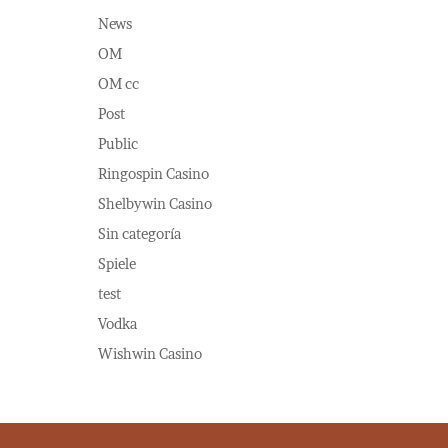
News
OM
OM cc
Post
Public
Ringospin Casino
Shelbywin Casino
Sin categoría
Spiele
test
Vodka
Wishwin Casino