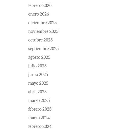
febrero 2026
enero 2026
diciembre 2025
noviembre 2025
octubre 2025
septiembre 2025
agosto 2025
julio 2025
junio 2025
mayo 2025
abril 2025
marzo 2025
febrero 2025
marzo 2024
febrero 2024