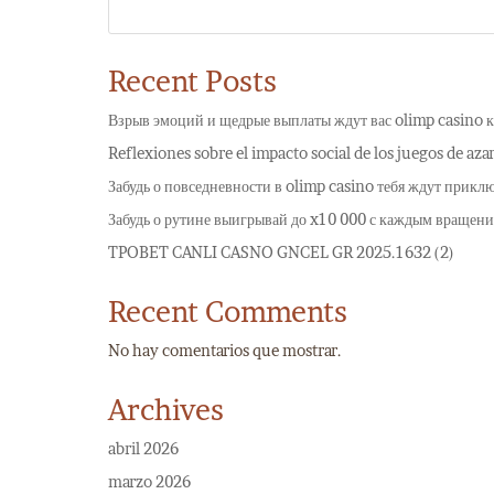
Recent Posts
Взрыв эмоций и щедрые выплаты ждут вас olimp casino к
Reflexiones sobre el impacto social de los juegos de aza
Забудь о повседневности в olimp casino тебя ждут прикл
Забудь о рутине выигрывай до x10 000 с каждым вращени
TPOBET CANLI CASNO GNCEL GR 2025.1632 (2)
Recent Comments
No hay comentarios que mostrar.
Archives
abril 2026
marzo 2026