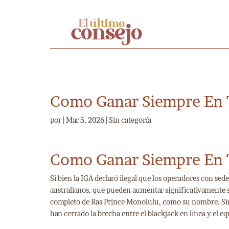
Como Ganar Siempre En
por
|
Mar 5, 2026
| Sin categoría
Como Ganar Siempre En
Si bien la IGA declaró ilegal que los operadores con sede
australianos, que pueden aumentar significativamente s
completo de Ras Prince Monolulu, como su nombre. Sin 
han cerrado la brecha entre el blackjack en línea y el eq