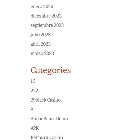
enero 2024
diciembre 2023
septiembre 2023
julio 2023
abril 2023
marzo 2023
Categories
13
222
29black Casino
9
Andar Bahar Demo
APK
Betfouru Casino