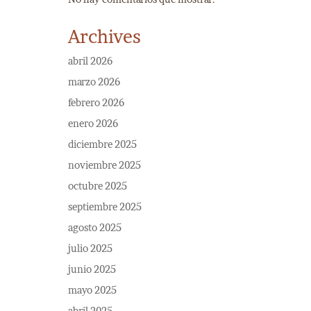
Archives
abril 2026
marzo 2026
febrero 2026
enero 2026
diciembre 2025
noviembre 2025
octubre 2025
septiembre 2025
agosto 2025
julio 2025
junio 2025
mayo 2025
abril 2025