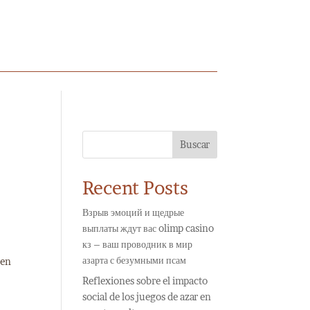
Buscar
Recent Posts
Взрыв эмоций и щедрые
выплаты ждут вас olimp casino
кз – ваш проводник в мир
азарта с безумными псам
 en
Reflexiones sobre el impacto
social de los juegos de azar en