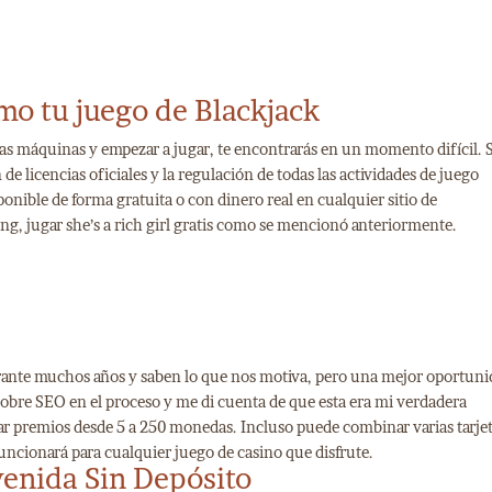
o tu juego de Blackjack
as máquinas y empezar a jugar, te encontrarás en un momento difícil. S
e licencias oficiales y la regulación de todas las actividades de juego
nible de forma gratuita o con dinero real en cualquier sitio de
g, jugar she’s a rich girl gratis como se mencionó anteriormente.
nte muchos años y saben lo que nos motiva, pero una mejor oportun
bre SEO en el proceso y me di cuenta de que esta era mi verdadera
gar premios desde 5 a 250 monedas. Incluso puede combinar varias tarje
uncionará para cualquier juego de casino que disfrute.
enida Sin Depósito