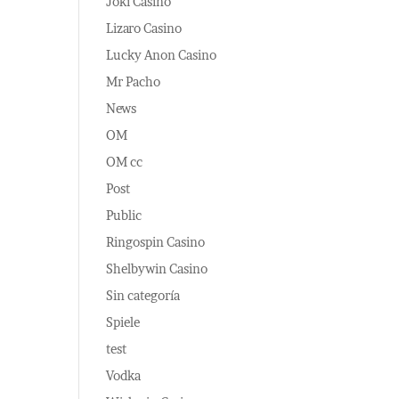
Joki Casino
Lizaro Casino
Lucky Anon Casino
Mr Pacho
News
OM
OM cc
Post
Public
Ringospin Casino
Shelbywin Casino
Sin categoría
Spiele
test
Vodka