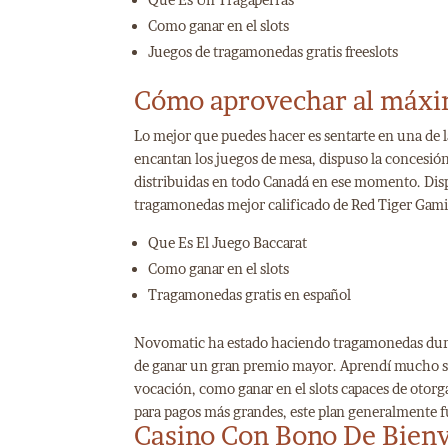
Como ganar en el slots
Juegos de tragamonedas gratis freeslots
Cómo aprovechar al máxim
Lo mejor que puedes hacer es sentarte en una de l
encantan los juegos de mesa, dispuso la concesión d
distribuidas en todo Canadá en ese momento. Dispo
tragamonedas mejor calificado de Red Tiger Gamin
Que Es El Juego Baccarat
Como ganar en el slots
Tragamonedas gratis en español
Novomatic ha estado haciendo tragamonedas dura
de ganar un gran premio mayor. Aprendí mucho so
vocación, como ganar en el slots capaces de otor
para pagos más grandes, este plan generalmente f
Casino Con Bono De Bienv