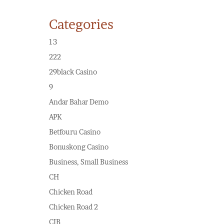
Categories
13
222
29black Casino
9
Andar Bahar Demo
APK
Betfouru Casino
Bonuskong Casino
Business, Small Business
CH
Chicken Road
Chicken Road 2
CIB