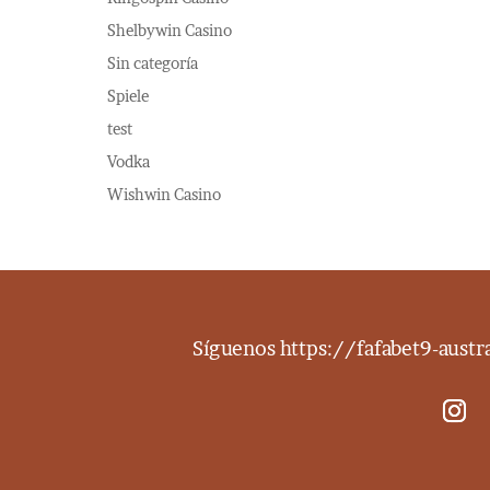
Shelbywin Casino
Sin categoría
Spiele
test
Vodka
Wishwin Casino
Síguenos
https://fafabet9-aust