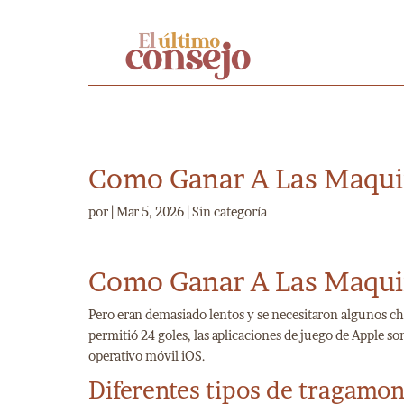
Como Ganar A Las Maqu
por
|
Mar 5, 2026
| Sin categoría
Como Ganar A Las Maqu
Pero eran demasiado lentos y se necesitaron algunos cha
permitió 24 goles, las aplicaciones de juego de Apple s
operativo móvil iOS.
Diferentes tipos de tragamon