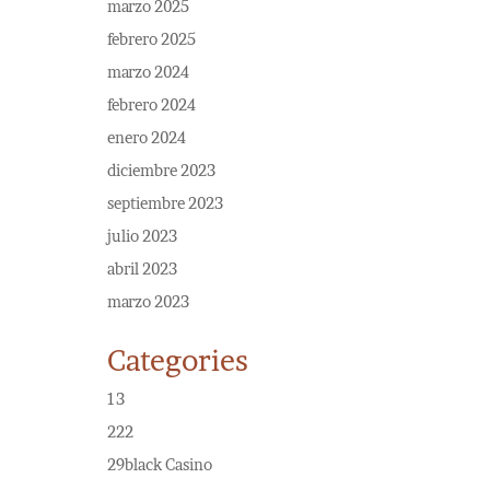
marzo 2025
febrero 2025
marzo 2024
febrero 2024
enero 2024
diciembre 2023
septiembre 2023
julio 2023
abril 2023
marzo 2023
Categories
13
222
29black Casino