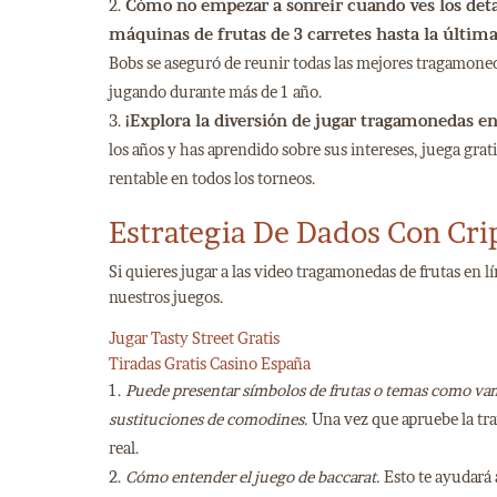
Cómo no empezar a sonreír cuando ves los detal
máquinas de frutas de 3 carretes hasta la últim
Bobs se aseguró de reunir todas las mejores tragamone
jugando durante más de 1 año.
¡Explora la diversión de jugar tragamonedas en
los años y has aprendido sobre sus intereses, juega gra
rentable en todos los torneos.
Estrategia De Dados Con Cri
Si quieres jugar a las video tragamonedas de frutas en 
nuestros juegos.
Jugar Tasty Street Gratis
Tiradas Gratis Casino España
Puede presentar símbolos de frutas o temas como vam
sustituciones de comodines.
Una vez que apruebe la tra
real.
Cómo entender el juego de baccarat.
Esto te ayudará 