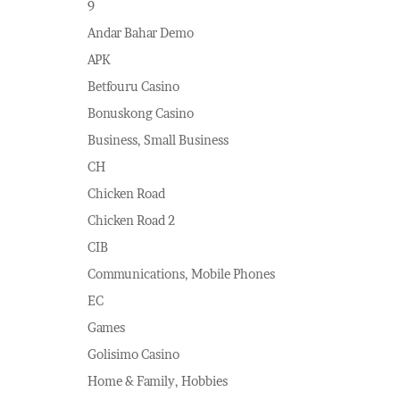
9
Andar Bahar Demo
APK
Betfouru Casino
Bonuskong Casino
Business, Small Business
CH
Chicken Road
Chicken Road 2
CIB
Communications, Mobile Phones
EC
Games
Golisimo Casino
Home & Family, Hobbies