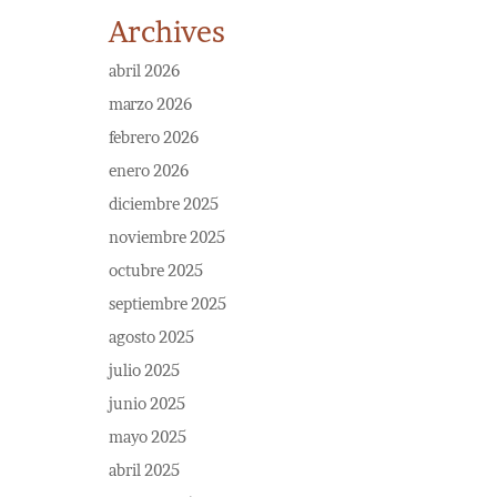
Archives
abril 2026
marzo 2026
febrero 2026
enero 2026
diciembre 2025
noviembre 2025
octubre 2025
septiembre 2025
agosto 2025
julio 2025
junio 2025
mayo 2025
abril 2025