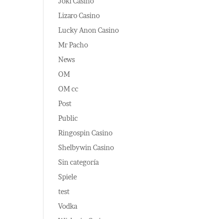
Joki Casino
Lizaro Casino
Lucky Anon Casino
Mr Pacho
News
OM
OM cc
Post
Public
Ringospin Casino
Shelbywin Casino
Sin categoría
Spiele
test
Vodka