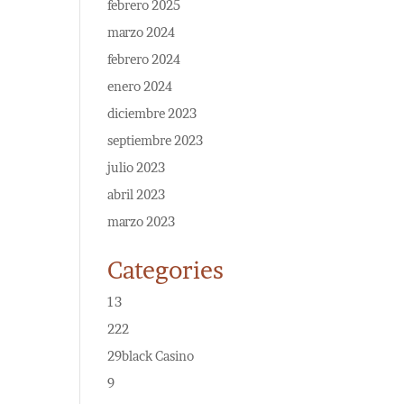
febrero 2025
marzo 2024
febrero 2024
enero 2024
diciembre 2023
septiembre 2023
julio 2023
abril 2023
marzo 2023
Categories
13
222
29black Casino
9