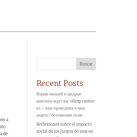
Buscar
Recent Posts
Взрыв эмоций и щедрые
выплаты ждут вас olimp casino
кз – ваш проводник в мир
азарта с безумными псам
den a
Reflexiones sobre el impacto
ito
social de los juegos de azar en
ea de