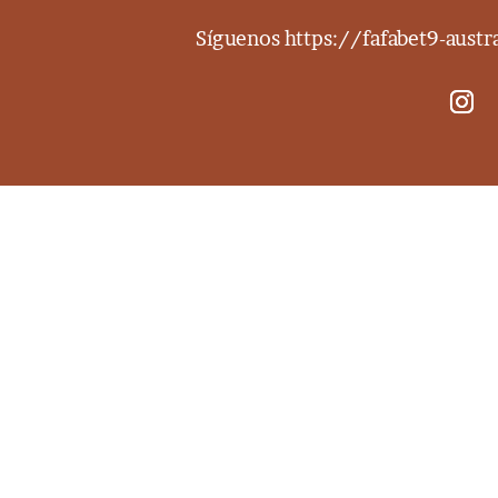
Síguenos
https://fafabet9-aust