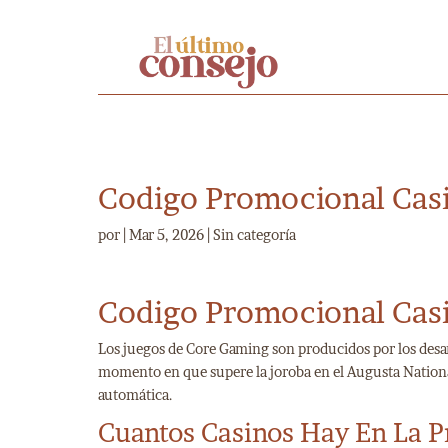
Codigo Promocional Casi
por
|
Mar 5, 2026
| Sin categoría
Codigo Promocional Casi
Los juegos de Core Gaming son producidos por los desarr
momento en que supere la joroba en el Augusta National
automática.
Cuantos Casinos Hay En La P