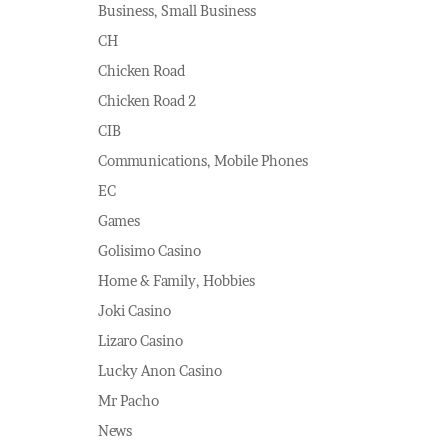
Business, Small Business
CH
Chicken Road
Chicken Road 2
CIB
Communications, Mobile Phones
EC
Games
Golisimo Casino
Home & Family, Hobbies
Joki Casino
Lizaro Casino
Lucky Anon Casino
Mr Pacho
News