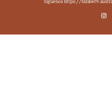
Síguenos
https://fafabet9-aust