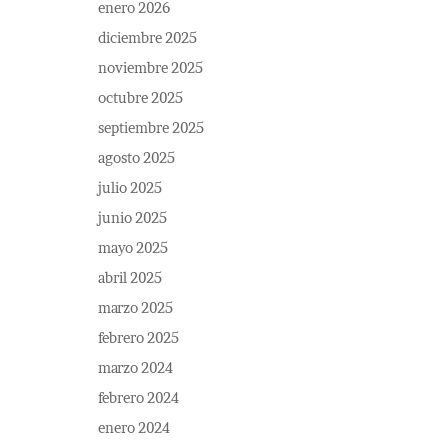
enero 2026
diciembre 2025
noviembre 2025
octubre 2025
septiembre 2025
agosto 2025
julio 2025
junio 2025
mayo 2025
abril 2025
marzo 2025
febrero 2025
marzo 2024
febrero 2024
enero 2024