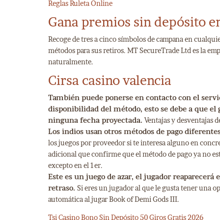
Reglas Ruleta Online
Gana premios sin depósito en
Recoge de tres a cinco símbolos de campana en cualquier
métodos para sus retiros. MT SecureTrade Ltd es la empr
naturalmente.
Cirsa casino valencia
También puede ponerse en contacto con el servici
disponibilidad del método, esto se debe a que el
ninguna fecha proyectada.
Ventajas y desventajas de
Los indios usan otros métodos de pago diferente
los juegos por proveedor si te interesa alguno en conc
adicional que confirme que el método de pago ya no está
excepto en el 1er.
Este es un juego de azar, el jugador reaparecerá
retraso.
Si eres un jugador al que le gusta tener una 
automática al jugar Book of Demi Gods III.
Tsi Casino Bono Sin Depósito 50 Giros Gratis 2026