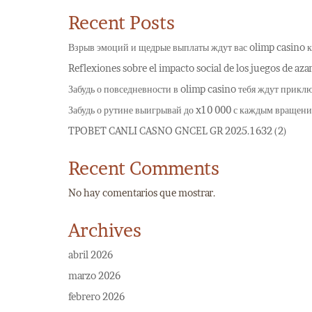
Recent Posts
Взрыв эмоций и щедрые выплаты ждут вас olimp casino к
Reflexiones sobre el impacto social de los juegos de aza
Забудь о повседневности в olimp casino тебя ждут прикл
Забудь о рутине выигрывай до x10 000 с каждым вращени
TPOBET CANLI CASNO GNCEL GR 2025.1632 (2)
Recent Comments
No hay comentarios que mostrar.
Archives
abril 2026
marzo 2026
febrero 2026