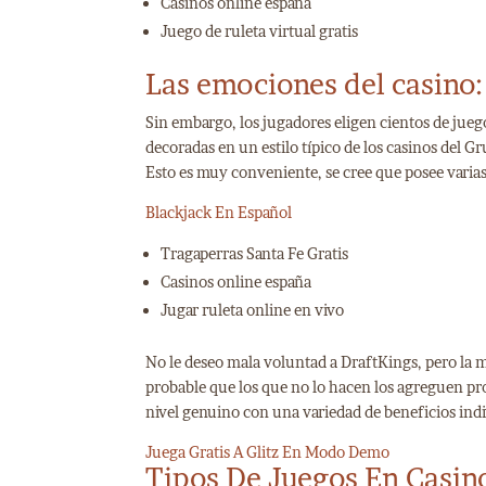
Casinos online españa
Juego de ruleta virtual gratis
Las emociones del casino:
Sin embargo, los jugadores eligen cientos de juego
decoradas en un estilo típico de los casinos del 
Esto es muy conveniente, se cree que posee varia
Blackjack En Español
Tragaperras Santa Fe Gratis
Casinos online españa
Jugar ruleta online en vivo
No le deseo mala voluntad a DraftKings, pero la m
probable que los que no lo hacen los agreguen pr
nivel genuino con una variedad de beneficios indi
Juega Gratis A Glitz En Modo Demo
Tipos De Juegos En Casin