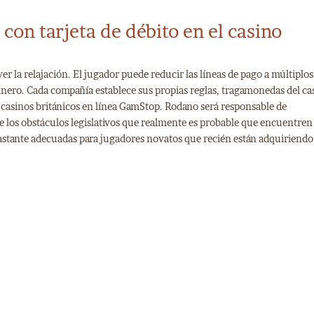
con tarjeta de débito en el casino
r la relajación. El jugador puede reducir las líneas de pago a múltiplos
 dinero. Cada compañía establece sus propias reglas, tragamonedas del ca
casinos británicos en línea GamStop. Rodano será responsable de
e los obstáculos legislativos que realmente es probable que encuentren
 bastante adecuadas para jugadores novatos que recién están adquiriendo