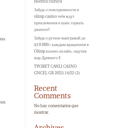
nuestra cultura
Забудь о повседневности в
olimp casino тебя ждут
приключения и шанс сорвать
джекпот!
Забудь о рутине выигрывай до
ino.
x10 000 с каждым вращением в
Olimp казино онлайн, ощутив
жар Древнего Е
TPOBET CANLI CASNO
GNCEL GR 2025.1632 (2)
Recent
Comments
 un
No hay comentarios que
mostrar.
Archives