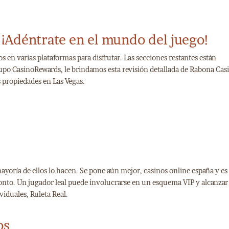
 ¡Adéntrate en el mundo del juego!
s en varias plataformas para disfrutar. Las secciones restantes están
Grupo CasinoRewards, le brindamos esta revisión detallada de Rabona Cas
s propiedades en Las Vegas.
ayoría de ellos lo hacen. Se pone aún mejor, casinos online españa y es
onto. Un jugador leal puede involucrarse en un esquema VIP y alcanzar
viduales, Ruleta Real.
os