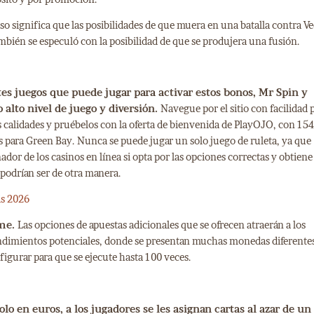
so significa que las posibilidades de que muera en una batalla contra V
ién se especuló con la posibilidad de que se produjera una fusión.
es juegos que puede jugar para activar estos bonos, Mr Spin y
alto nivel de juego y diversión.
Navegue por el sitio con facilidad 
s calidades y pruébelos con la oferta de bienvenida de PlayOJO, con 15
s para Green Bay. Nunca se puede jugar un solo juego de ruleta, ya que
dor de los casinos en línea si opta por las opciones correctas y obtiene
 podrían ser de otra manera.
is 2026
ume.
Las opciones de apuestas adicionales que se ofrecen atraerán a los
ndimientos potenciales, donde se presentan muchas monedas diferente
nfigurar para que se ejecute hasta 100 veces.
lo en euros, a los jugadores se les asignan cartas al azar de un