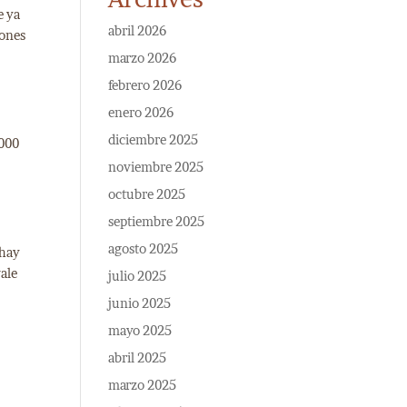
e ya
abril 2026
iones
marzo 2026
febrero 2026
enero 2026
diciembre 2025
,000
noviembre 2025
octubre 2025
septiembre 2025
agosto 2025
 hay
ale
julio 2025
junio 2025
mayo 2025
abril 2025
marzo 2025