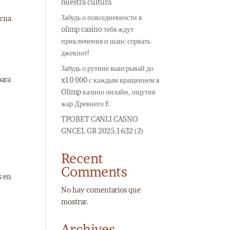
nuestra cultura
Забудь о повседневности в
ecna
olimp casino тебя ждут
приключения и шанс сорвать
джекпот!
Забудь о рутине выигрывай до
para
x10 000 с каждым вращением в
4
Olimp казино онлайн, ощутив
жар Древнего Е
TPOBET CANLI CASNO
GNCEL GR 2025.1632 (2)
Recent
Comments
s en
No hay comentarios que
mostrar.
Archives