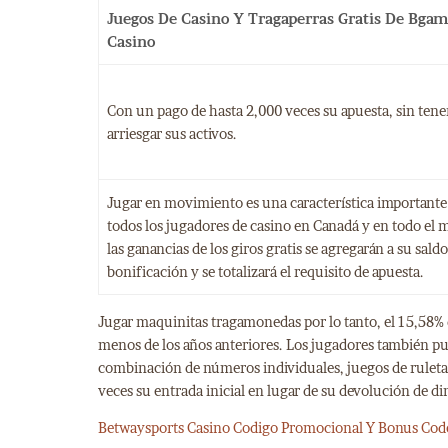
Juegos De Casino Y Tragaperras Gratis De Bga
Casino
Con un pago de hasta 2,000 veces su apuesta, sin tene
arriesgar sus activos.
Jugar en movimiento es una característica importante
todos los jugadores de casino en Canadá y en todo el
las ganancias de los giros gratis se agregarán a su sald
bonificación y se totalizará el requisito de apuesta.
Jugar maquinitas tragamonedas por lo tanto, el 15,58% 
menos de los años anteriores. Los jugadores también pu
combinación de números individuales, juegos de ruleta
veces su entrada inicial en lugar de su devolución de d
Betwaysports Casino Codigo Promocional Y Bonus Cod