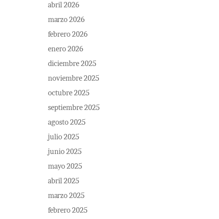
abril 2026
marzo 2026
febrero 2026
enero 2026
diciembre 2025
noviembre 2025
octubre 2025
septiembre 2025
agosto 2025
julio 2025
junio 2025
mayo 2025
abril 2025
marzo 2025
febrero 2025