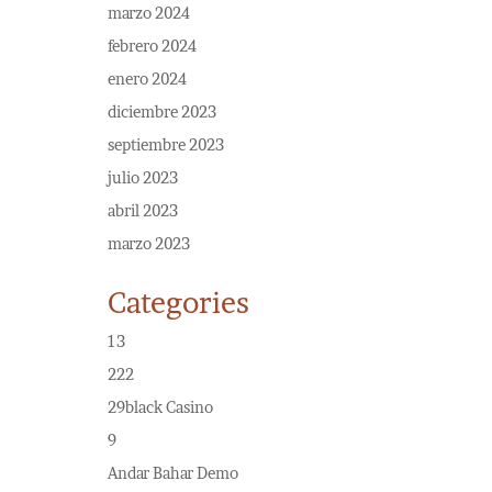
marzo 2024
febrero 2024
enero 2024
diciembre 2023
septiembre 2023
julio 2023
abril 2023
marzo 2023
Categories
13
222
29black Casino
9
Andar Bahar Demo