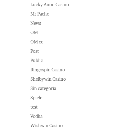
Lucky Anon Casino
Mr Pacho
News
OM
OM cc
Post
Public
Ringospin Casino
Shelbywin Casino
Sin categoría
Spiele
test
Vodka
Wishwin Casino