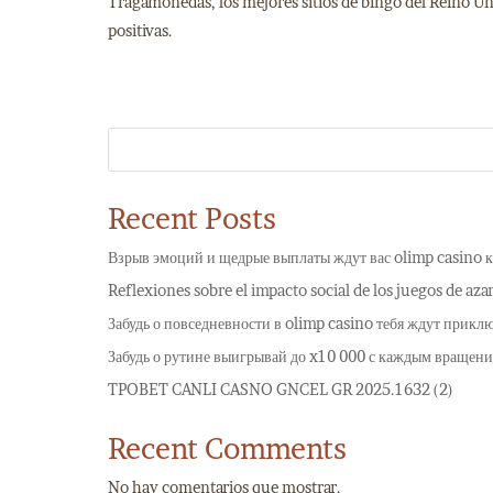
Tragamonedas, los mejores sitios de bingo del Reino 
positivas.
Recent Posts
Взрыв эмоций и щедрые выплаты ждут вас olimp casino к
Reflexiones sobre el impacto social de los juegos de aza
Забудь о повседневности в olimp casino тебя ждут прикл
Забудь о рутине выигрывай до x10 000 с каждым вращени
TPOBET CANLI CASNO GNCEL GR 2025.1632 (2)
Recent Comments
No hay comentarios que mostrar.