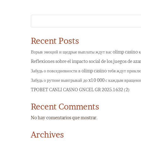
Recent Posts
Взрыв эмоций и щедрые выплаты ждут вас olimp casino к
Reflexiones sobre el impacto social de los juegos de aza
Забудь о повседневности в olimp casino тебя ждут прикл
Забудь о рутине выигрывай до x10 000 с каждым вращени
TPOBET CANLI CASNO GNCEL GR 2025.1632 (2)
Recent Comments
No hay comentarios que mostrar.
Archives