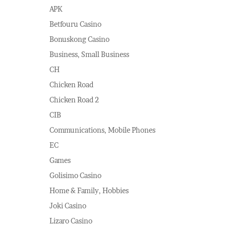
APK
Betfouru Casino
Bonuskong Casino
Business, Small Business
CH
Chicken Road
Chicken Road 2
CIB
Communications, Mobile Phones
EC
Games
Golisimo Casino
Home & Family, Hobbies
Joki Casino
Lizaro Casino