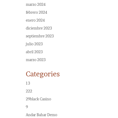
marzo 2024
febrero 2024
enero 2024
diciembre 2023
septiembre 2023
julio 2023
abril 2023
marzo 2023
Categories
13
222
29black Casino
9
Andar Bahar Demo