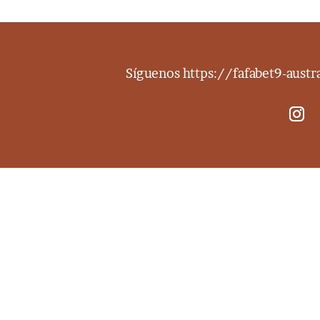
Síguenos
https://fafabet9-aust