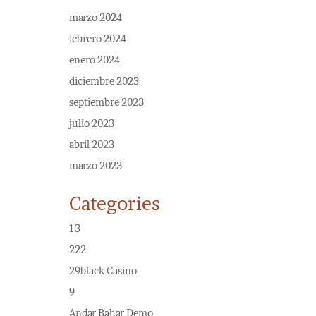
marzo 2024
febrero 2024
enero 2024
diciembre 2023
septiembre 2023
julio 2023
abril 2023
marzo 2023
Categories
13
222
29black Casino
9
Andar Bahar Demo