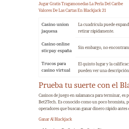
Jugar Gratis Tragamonedas La Perla Del Caribe
Valores De Las Cartas En Blackjack 21
Casino union
La cuadrícula puede expandi
jaquesa
retirar rápidamente.
Casino online
Sin embargo, no encontramo
sticpay españa
Trucos para
El quinto lugar y la califica
casino virtual
pueden ver una descripción g
Prueba tu suerte con el Bl
Casinos de juego en salamanca para terminar, es 
Bet2Tech. Es conocido como un poco bromista, p
operadores que buscan ganar dinero rápido antes d
Ganar Al Blackjack