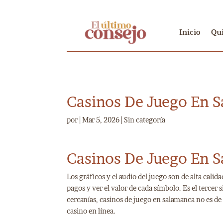
Inicio
Qu
Casinos De Juego En 
por
|
Mar 5, 2026
| Sin categoría
Casinos De Juego En 
Los gráficos y el audio del juego son de alta calid
pagos y ver el valor de cada símbolo. Es el tercer
cercanías, casinos de juego en salamanca no es de
casino en línea.