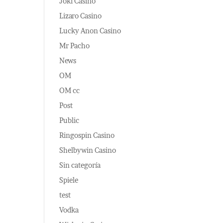
Joki Casino
Lizaro Casino
Lucky Anon Casino
Mr Pacho
News
OM
OM cc
Post
Public
Ringospin Casino
Shelbywin Casino
Sin categoría
Spiele
test
Vodka