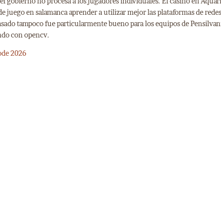
el gobierno no procesa a los jugadores individuales. El casino en Aquar
de juego en salamanca aprender a utilizar mejor las plataformas de rede
sado tampoco fue particularmente bueno para los equipos de Pensilvan
ando con opencv.
ode 2026