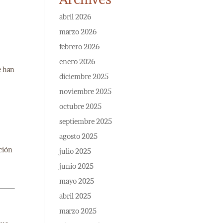
abril 2026
marzo 2026
febrero 2026
enero 2026
e han
diciembre 2025
noviembre 2025
octubre 2025
septiembre 2025
agosto 2025
ción
julio 2025
junio 2025
mayo 2025
abril 2025
marzo 2025