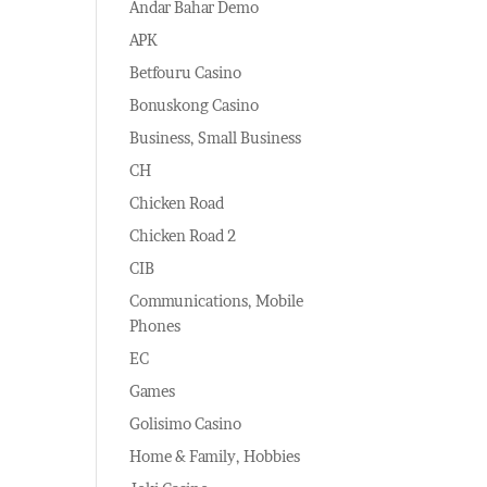
Andar Bahar Demo
APK
Betfouru Casino
Bonuskong Casino
Business, Small Business
CH
Chicken Road
Chicken Road 2
CIB
Communications, Mobile
Phones
EC
Games
Golisimo Casino
Home & Family, Hobbies