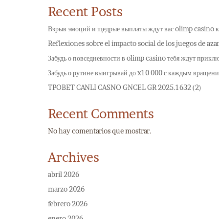
Recent Posts
Взрыв эмоций и щедрые выплаты ждут вас olimp casino к
Reflexiones sobre el impacto social de los juegos de aza
Забудь о повседневности в olimp casino тебя ждут прикл
Забудь о рутине выигрывай до x10 000 с каждым вращени
TPOBET CANLI CASNO GNCEL GR 2025.1632 (2)
Recent Comments
No hay comentarios que mostrar.
Archives
abril 2026
marzo 2026
febrero 2026
enero 2026