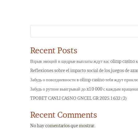
Recent Posts
Взрыв эмоций и щедрые выплаты ждут вас olimp casino к
Reflexiones sobre el impacto social de los juegos de aza
Забудь о повседневности в olimp casino тебя ждут прикл
Забудь о рутине выигрывай до x10 000 с каждым вращени
TPOBET CANLI CASNO GNCEL GR 2025.1632 (2)
Recent Comments
No hay comentarios que mostrar.