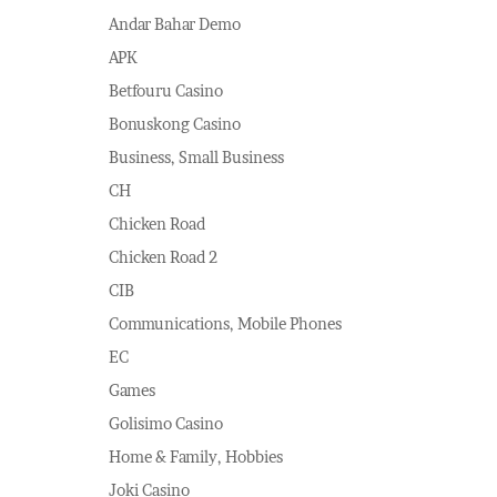
Andar Bahar Demo
APK
Betfouru Casino
Bonuskong Casino
Business, Small Business
CH
Chicken Road
Chicken Road 2
CIB
Communications, Mobile Phones
EC
Games
Golisimo Casino
Home & Family, Hobbies
Joki Casino