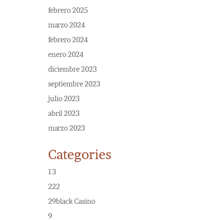
febrero 2025
marzo 2024
febrero 2024
enero 2024
diciembre 2023
septiembre 2023
julio 2023
abril 2023
marzo 2023
Categories
13
222
29black Casino
9