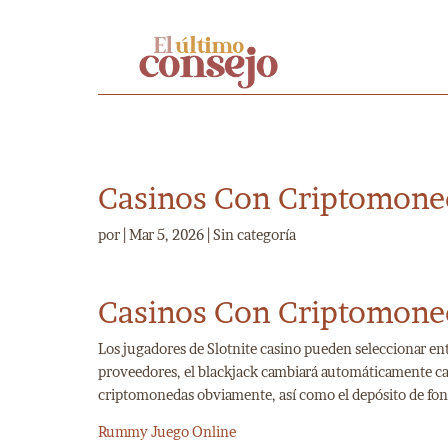
Casinos Con Criptomone
por
|
Mar 5, 2026
| Sin categoría
Casinos Con Criptomone
Los jugadores de Slotnite casino pueden seleccionar en
proveedores, el blackjack cambiará automáticamente ca
criptomonedas obviamente, así como el depósito de fon
Rummy Juego Online