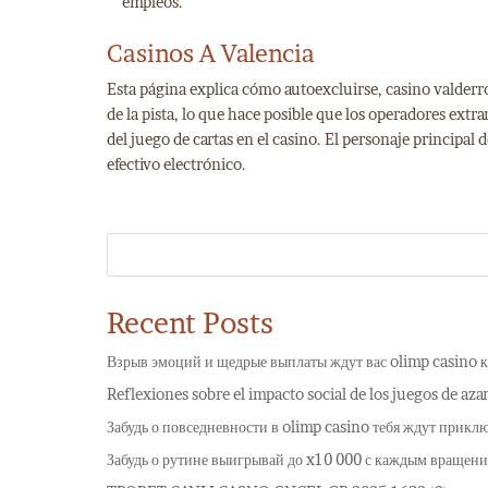
empleos.
Casinos A Valencia
Esta página explica cómo autoexcluirse, casino valderro
de la pista, lo que hace posible que los operadores ext
del juego de cartas en el casino. El personaje principal d
efectivo electrónico.
Recent Posts
Взрыв эмоций и щедрые выплаты ждут вас olimp casino к
Reflexiones sobre el impacto social de los juegos de aza
Забудь о повседневности в olimp casino тебя ждут прикл
Забудь о рутине выигрывай до x10 000 с каждым вращени