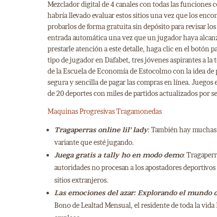
Mezclador digital de 4 canales con todas las funciones 
habría llevado evaluar estos sitios una vez que los enc
probarlos de forma gratuita sin depósito para revisar lo
entrada automática una vez que un jugador haya alcanza
prestarle atención a este detalle, haga clic en el botó
tipo de jugador en Dafabet, tres jóvenes aspirantes a l
de la Escuela de Economía de Estocolmo con la idea d
segura y sencilla de pagar las compras en línea. Juegos 
de 20 deportes con miles de partidos actualizados por 
Maquinas Progresivas Tragamonedas
Tragaperras online lil’ lady
: También hay muchas a
variante que esté jugando.
Juega gratis a tally ho en modo demo
: Tragaperr
autoridades no procesan a los apostadores deportivos
sitios extranjeros.
Las emociones del azar: Explorando el mundo d
Bono de Lealtad Mensual, el residente de toda la vid