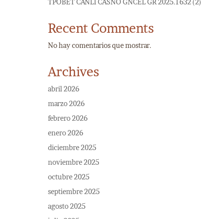
TPOBET CANLI CASNO GNCEL GR 2025.1632 (2)
Recent Comments
No hay comentarios que mostrar.
Archives
abril 2026
marzo 2026
febrero 2026
enero 2026
diciembre 2025
noviembre 2025
octubre 2025
septiembre 2025
agosto 2025