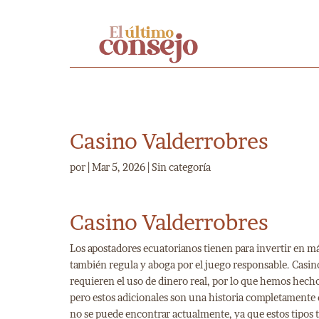
Casino Valderrobres
por
|
Mar 5, 2026
| Sin categoría
Casino Valderrobres
Los apostadores ecuatorianos tienen para invertir en má
también regula y aboga por el juego responsable. Casin
requieren el uso de dinero real, por lo que hemos hecho
pero estos adicionales son una historia completamente d
no se puede encontrar actualmente, ya que estos tipos