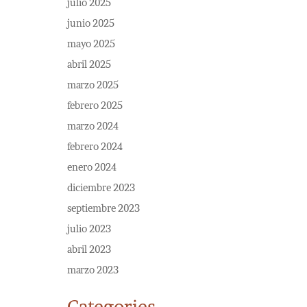
julio 2025
junio 2025
mayo 2025
abril 2025
marzo 2025
febrero 2025
marzo 2024
febrero 2024
enero 2024
diciembre 2023
septiembre 2023
julio 2023
abril 2023
marzo 2023
Categories