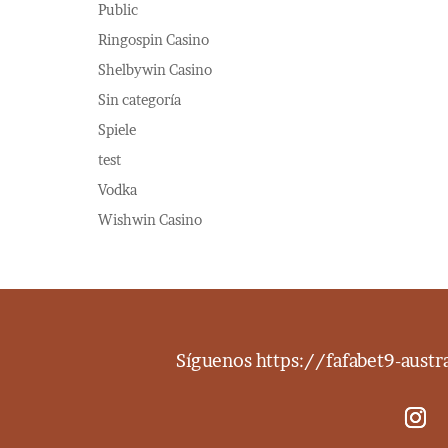
Public
Ringospin Casino
Shelbywin Casino
Sin categoría
Spiele
test
Vodka
Wishwin Casino
Síguenos
https://fafabet9-aust