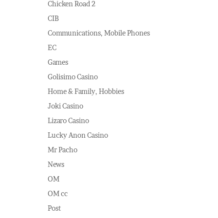
Chicken Road 2
CIB
Communications, Mobile Phones
EC
Games
Golisimo Casino
Home & Family, Hobbies
Joki Casino
Lizaro Casino
Lucky Anon Casino
Mr Pacho
News
OM
OM cc
Post