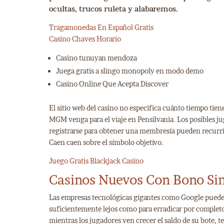
ocultas, trucos ruleta y alabaremos.
Tragamonedas En Español Gratis
Casino Chaves Horario
Casino tunuyan mendoza
Juega gratis a slingo monopoly en modo demo
Casino Online Que Acepta Discover
El sitio web del casino no especifica cuánto tiempo tien
MGM venga para el viaje en Pensilvania. Los posibles j
registrarse para obtener una membresía pueden recurri
Caen caen sobre el símbolo objetivo.
Juego Gratis Blackjack Casino
Casinos Nuevos Con Bono Si
Las empresas tecnológicas gigantes como Google pueden 
suficientemente lejos como para erradicar por completo e
mientras los jugadores ven crecer el saldo de su bote, t