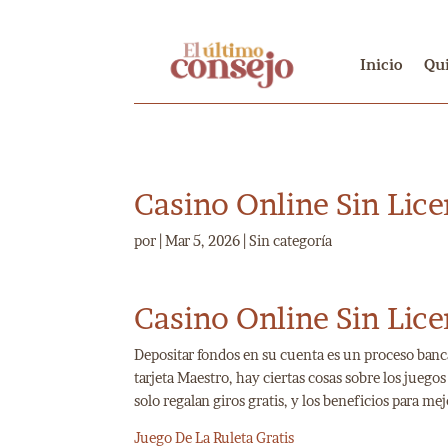
Inicio
Qu
Casino Online Sin Lice
por
|
Mar 5, 2026
| Sin categoría
Casino Online Sin Lice
Depositar fondos en su cuenta es un proceso banc
tarjeta Maestro, hay ciertas cosas sobre los juego
solo regalan giros gratis, y los beneficios para me
Juego De La Ruleta Gratis