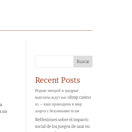
Buscar
Recent Posts
Взрыв эмоций и щедрые
выплаты ждут вас olimp casino
кз – ваш проводник в мир
la
азарта с безумными псам
s no
Reflexiones sobre el impacto
social de los juegos de azar en