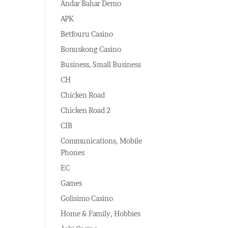
Andar Bahar Demo
APK
Betfouru Casino
Bonuskong Casino
Business, Small Business
CH
Chicken Road
Chicken Road 2
CIB
Communications, Mobile
Phones
EC
Games
Golisimo Casino
Home & Family, Hobbies