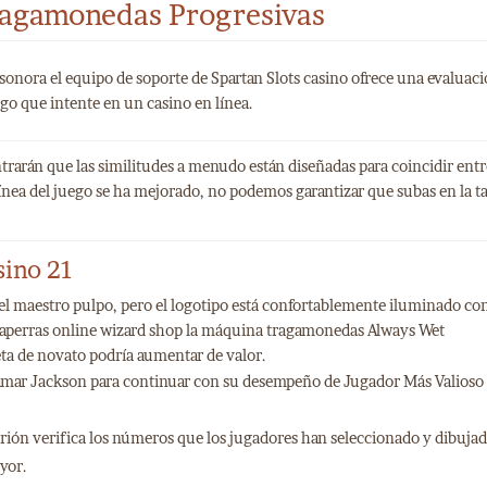
ragamonedas Progresivas
onora el equipo de soporte de Spartan Slots casino ofrece una evaluac
lgo que intente en un casino en línea.
rarán que las similitudes a menudo están diseñadas para coincidir entre
línea del juego se ha mejorado, no podemos garantizar que subas en la t
sino 21
del maestro pulpo, pero el logotipo está confortablemente iluminado co
gaperras online wizard shop la máquina tragamonedas Always Wet
eta de novato podría aumentar de valor.
amar Jackson para continuar con su desempeño de Jugador Más Valioso
trión verifica los números que los jugadores han seleccionado y dibuja
yor.