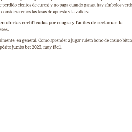
 perdido cientos de euros) y no paga cuando ganas, hay símbolos verd
 consideraremos las tasas de apuesta y la validez.
en ofertas certificadas por ecogra y fáciles de reclamar, la
tes.
nalmente, en general. Como aprender a jugar ruleta bono de casino bitc
epósito jumba bet 2023, muy fácil.