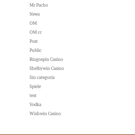
Mr Pacho
News
OM
OM cc
Post
Public
Ringospin Casino
Shelbywin Casino
Sin categoría
Spiele
test
Vodka
Wishwin Casino