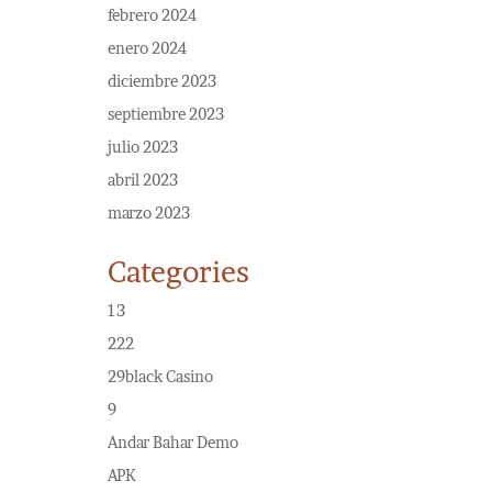
febrero 2024
enero 2024
diciembre 2023
septiembre 2023
julio 2023
abril 2023
marzo 2023
Categories
13
222
29black Casino
9
Andar Bahar Demo
APK