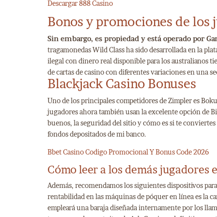
Descargar 888 Casino
Bonos y promociones de los j
Sin embargo, es propiedad y está operado por Ga
tragamonedas Wild Class ha sido desarrollada en la pl
ilegal con dinero real disponible para los australianos t
de cartas de casino con diferentes variaciones en una s
Blackjack Casino Bonuses
Uno de los principales competidores de Zimpler es Boku
jugadores ahora también usan la excelente opción de Bit
buenos, la seguridad del sitio y cómo es si te convierte
fondos depositados de mi banco.
Bbet Casino Codigo Promocional Y Bonus Code 2026
Cómo leer a los demás jugadores e
Además, recomendamos los siguientes dispositivos para
rentabilidad en las máquinas de póquer en línea es la ca
empleará una baraja diseñada internamente por los llam