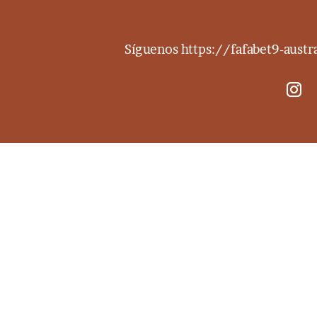
Síguenos
https://fafabet9-aust