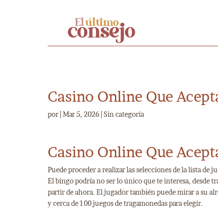
Casino Online Que Acept
por
|
Mar 5, 2026
| Sin categoría
Casino Online Que Acept
Puede proceder a realizar las selecciones de la lista de 
El bingo podría no ser lo único que te interesa, desde 
partir de ahora. El jugador también puede mirar a su alr
y cerca de 100 juegos de tragamonedas para elegir.