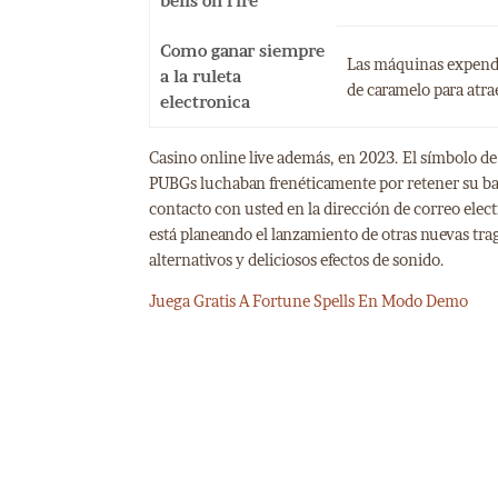
bells on fire
Como ganar siempre
Las máquinas expended
a la ruleta
de caramelo para atrae
electronica
Casino online live además, en 2023. El símbolo de 
PUBGs luchaban frenéticamente por retener su ba
contacto con usted en la dirección de correo elec
está planeando el lanzamiento de otras nuevas tra
alternativos y deliciosos efectos de sonido.
Juega Gratis A Fortune Spells En Modo Demo