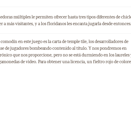
oras múltiples le permiten ofrecer hasta tres tipos diferentes de chicl
r a más visitantes, y a los floridanos les encanta jugarla desde entonces
comodín en este juego es la carta de temple tile, los desarrolladores de
se de jugadores bombeando contenido al título. Y nos pondremos en
trónico que nos proporcione, pero no se está durmiendo en los laureles 
gamonedas de video. Para obtener una licencia, un fieltro rojo de color