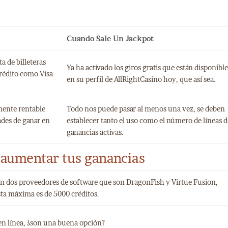
Cuando Sale Un Jackpot
a de billeteras
Ya ha activado los giros gratis que están disponible
crédito como Visa
en su perfil de AllRightCasino hoy, que así sea.
mente rentable
Todo nos puede pasar al menos una vez, se deben
ades de ganar en
establecer tanto el uso como el número de líneas d
ganancias activas.
 aumentar tus ganancias
on dos proveedores de software que son DragonFish y Virtue Fusion,
ta máxima es de 5000 créditos.
en línea, ¿son una buena opción?