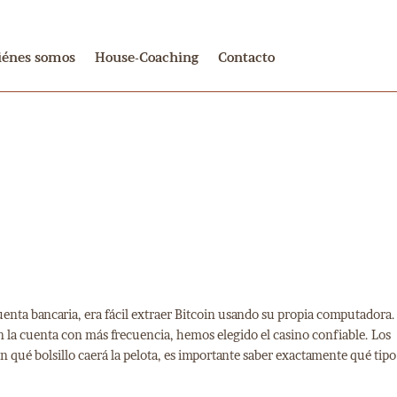
iénes somos
House-Coaching
Contacto
enta bancaria, era fácil extraer Bitcoin usando su propia computadora.
 la cuenta con más frecuencia, hemos elegido el casino confiable. Los
n qué bolsillo caerá la pelota, es importante saber exactamente qué tipo