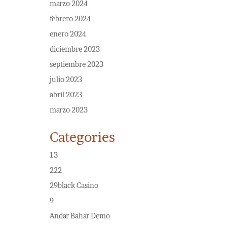
marzo 2024
febrero 2024
enero 2024
diciembre 2023
septiembre 2023
julio 2023
abril 2023
marzo 2023
Categories
13
222
29black Casino
9
Andar Bahar Demo