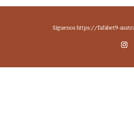
Síguenos
https://fafabet9-aust