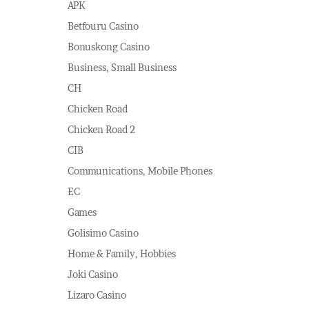
APK
Betfouru Casino
Bonuskong Casino
Business, Small Business
CH
Chicken Road
Chicken Road 2
CIB
Communications, Mobile Phones
EC
Games
Golisimo Casino
Home & Family, Hobbies
Joki Casino
Lizaro Casino