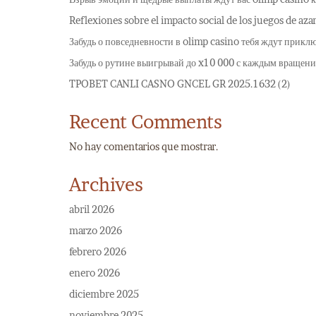
Reflexiones sobre el impacto social de los juegos de aza
Забудь о повседневности в olimp casino тебя ждут прикл
Забудь о рутине выигрывай до x10 000 с каждым вращени
TPOBET CANLI CASNO GNCEL GR 2025.1632 (2)
Recent Comments
No hay comentarios que mostrar.
Archives
abril 2026
marzo 2026
febrero 2026
enero 2026
diciembre 2025
noviembre 2025