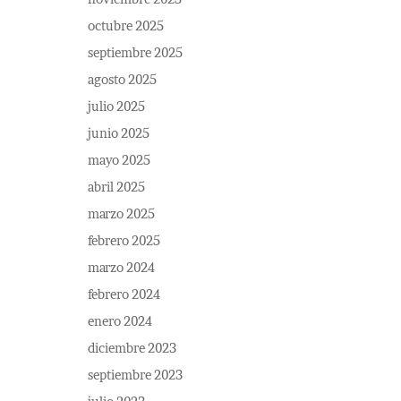
octubre 2025
septiembre 2025
agosto 2025
julio 2025
junio 2025
mayo 2025
abril 2025
marzo 2025
febrero 2025
marzo 2024
febrero 2024
enero 2024
diciembre 2023
septiembre 2023