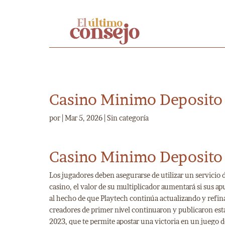
Casino Minimo Deposito
por
|
Mar 5, 2026
| Sin categoría
Casino Minimo Deposito
Los jugadores deben asegurarse de utilizar un servicio 
casino, el valor de su multiplicador aumentará si sus 
al hecho de que Playtech continúa actualizando y refinan
creadores de primer nivel continuaron y publicaron est
2023, que te permite apostar una victoria en un juego d