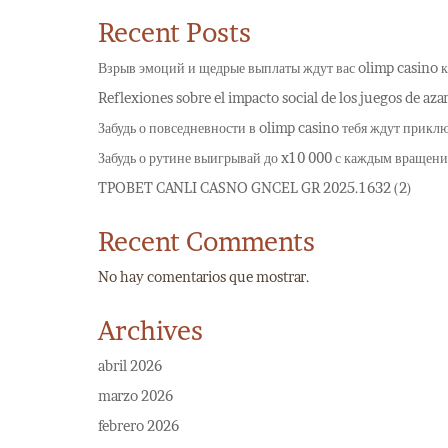
Recent Posts
Взрыв эмоций и щедрые выплаты ждут вас olimp casino к
Reflexiones sobre el impacto social de los juegos de aza
Забудь о повседневности в olimp casino тебя ждут прикл
Забудь о рутине выигрывай до x10 000 с каждым вращени
TPOBET CANLI CASNO GNCEL GR 2025.1632 (2)
Recent Comments
No hay comentarios que mostrar.
Archives
abril 2026
marzo 2026
febrero 2026