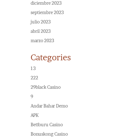
diciembre 2023
septiembre 2023
julio 2023
abril 2023
marzo 2023
Categories
13
222
29black Casino
9
Andar Bahar Demo
APK
Betfouru Casino
Bonuskong Casino