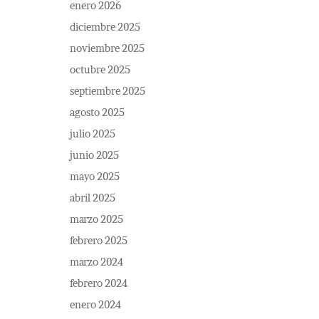
enero 2026
diciembre 2025
noviembre 2025
octubre 2025
septiembre 2025
agosto 2025
julio 2025
junio 2025
mayo 2025
abril 2025
marzo 2025
febrero 2025
marzo 2024
febrero 2024
enero 2024