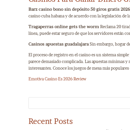
Barz casino bono sin depósito 50 giros gratis 2026
casino cuba habana y de acuerdo con la legislación de 
Tragaperras online gets the worm
Reclama 20 tirada
línea, puede estar seguro de que los servidores están c
Casinos apuestas guadalajara
Sin embargo, hogar de
El proceso de registro en el casino es un sistema simpl
parece demasiado complicada. Las apuestas mínimas y m
interesantes. Conoce los juegos de mesa más populares 
Emotiva Casino Es 2026 Review
Recent Posts