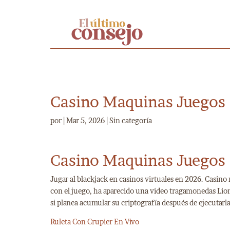
Casino Maquinas Juegos
por
|
Mar 5, 2026
| Sin categoría
Casino Maquinas Juegos
Jugar al blackjack en casinos virtuales en 2026. Casin
con el juego, ha aparecido una video tragamonedas Lion 
si planea acumular su criptografía después de ejecutarla
Ruleta Con Crupier En Vivo