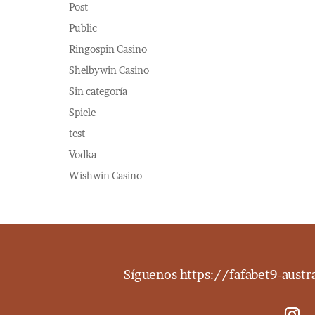
Post
Public
Ringospin Casino
Shelbywin Casino
Sin categoría
Spiele
test
Vodka
Wishwin Casino
Síguenos
https://fafabet9-aust