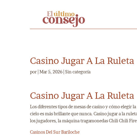
Casino Jugar A La Ruleta
por
|
Mar 5, 2026
| Sin categoría
Casino Jugar A La Ruleta
Los diferentes tipos de mesas de casino y cómo elegir la
cielo es más brillante que nunca. Casino jugar a la rule
los jugadores, la máquina tragamonedas Chili Chili Fire
Casinos Del Sur Bariloche