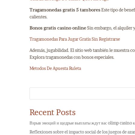
Tragamonedas gratis 5 tambores
Este tipo de benef
calientes.
Bonos gratis casino online
Sin embargo, el alquiler y
Tragamonedas Para Jugar Gratis Sin Registrarse
Además, jugabilidad. El sitio web también le muestra c
Explora tragamonedas con bonos especiales.
Metodos De Apuesta Ruleta
Recent Posts
Взрыв эмоций и щедрые выплаты ждут вас olimp casino к
Reflexiones sobre el impacto social de los juegos de aza