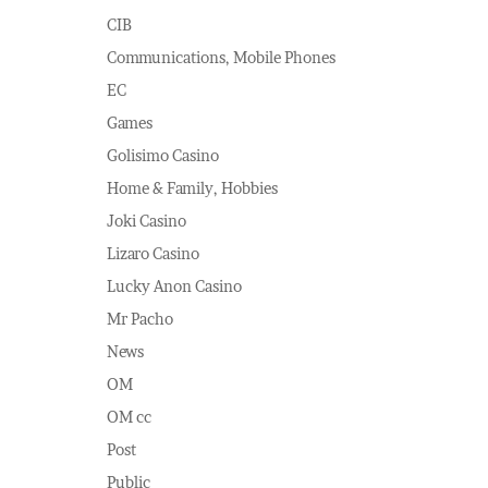
CIB
Communications, Mobile Phones
EC
Games
Golisimo Casino
Home & Family, Hobbies
Joki Casino
Lizaro Casino
Lucky Anon Casino
Mr Pacho
News
OM
OM cc
Post
Public