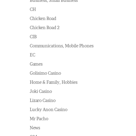
Business, Small Business
CH
Chicken Road
Chicken Road 2
CIB
Communications, Mobile Phones
EC
Games
Golisimo Casino
Home & Family, Hobbies
Joki Casino
Lizaro Casino
Lucky Anon Casino
Mr Pacho
News