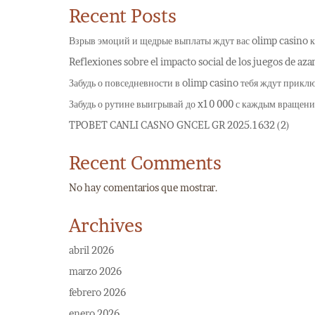
Recent Posts
Взрыв эмоций и щедрые выплаты ждут вас olimp casino к
Reflexiones sobre el impacto social de los juegos de aza
Забудь о повседневности в olimp casino тебя ждут прикл
Забудь о рутине выигрывай до x10 000 с каждым вращени
TPOBET CANLI CASNO GNCEL GR 2025.1632 (2)
Recent Comments
No hay comentarios que mostrar.
Archives
abril 2026
marzo 2026
febrero 2026
enero 2026