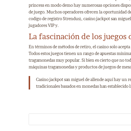
princess en modo demo hay numerosas opciones disponib
de juego. Muchos operadores ofrecen la oportunidad de
codigo de registro Strendus), casino jackpot san miguel
jugadores VIP y.
La fascinación de los juegos 
En términos de métodos de retiro, el casino solo acepta
Todos estos juegos tienen un rango de apuestas mínimas
tragamonedas muy popular. Si bien es cierto que no todo
máquinas tragamonedas y productos de juegos de mesa 
Casino jackpot san miguel de allende aquí hay un r
tradicionales basados en monedas han establecido lí