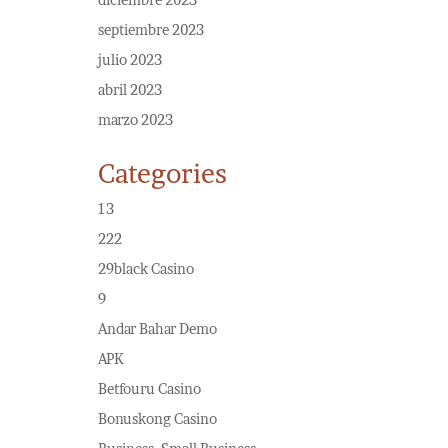
septiembre 2023
julio 2023
abril 2023
marzo 2023
Categories
13
222
29black Casino
9
Andar Bahar Demo
APK
Betfouru Casino
Bonuskong Casino