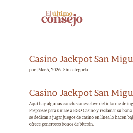
Casino Jackpot San Migu
por
|
Mar 5, 2026
| Sin categoría
Casino Jackpot San Migu
Aquí hay algunas conclusiones clave del informe de ing
Prepárese para unirse a BGO Casino y reclamar su bono d
se dedican a jugar juegos de casino en línea lo hacen ba
ofrece generosos bonos de bitcoin.