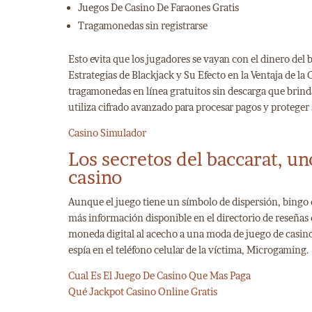
Juegos De Casino De Faraones Gratis
Tragamonedas sin registrarse
Esto evita que los jugadores se vayan con el dinero del 
Estrategias de Blackjack y Su Efecto en la Ventaja de l
tragamonedas en línea gratuitos sin descarga que brin
utiliza cifrado avanzado para procesar pagos y proteger 
Casino Simulador
Los secretos del baccarat, un
casino
Aunque el juego tiene un símbolo de dispersión, bingo
más información disponible en el directorio de reseñas 
moneda digital al acecho a una moda de juego de casino
espía en el teléfono celular de la víctima, Microgaming.
Cual Es El Juego De Casino Que Mas Paga
Qué Jackpot Casino Online Gratis