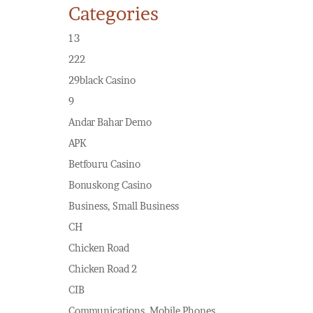
Categories
13
222
29black Casino
9
Andar Bahar Demo
APK
Betfouru Casino
Bonuskong Casino
Business, Small Business
CH
Chicken Road
Chicken Road 2
CIB
Communications, Mobile Phones