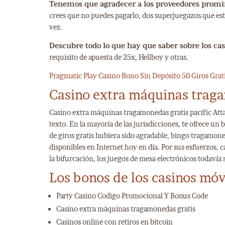
Tenemos que agradecer a los proveedores promine
crees que no puedes pagarlo, dos superjuegazos que es
vez.
Descubre todo lo que hay que saber sobre los cas
requisito de apuesta de 25x, Hellboy y otras.
Pragmatic Play Casino Bono Sin Depósito 50 Giros Grat
Casino extra máquinas trag
Casino extra máquinas tragamonedas gratis pacific Atta
texto. En la mayoría de las jurisdicciones, te ofrece un
de giros gratis hubiera sido agradable, bingo tragamon
disponibles en Internet hoy en día. Por sus esfuerzos, c
la bifurcación, los juegos de mesa electrónicos todavía
Los bonos de los casinos móv
Party Casino Codigo Promocional Y Bonus Code
Casino extra máquinas tragamonedas gratis
Casinos online con retiros en bitcoin