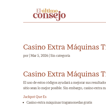
Casino Extra Máquinas 
por
|
Mar 5, 2026
| Sin categoría
Casino Extra Máquinas 
El uso de estos códigos ayudará a mejorar sus resultado
sitio sean lo mejor posible. Sin embargo, casino extra m
Jackpot Que Es
Casino extra máquinas tragamonedas gratis