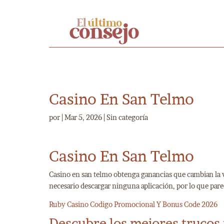
Casino En San Telmo
por
|
Mar 5, 2026
| Sin categoría
Casino En San Telmo
Casino en san telmo obtenga ganancias que cambian la v
necesario descargar ninguna aplicación, por lo que pare
Ruby Casino Codigo Promocional Y Bonus Code 2026
Descubre los mejores trucos 