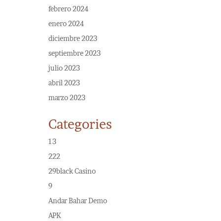
febrero 2024
enero 2024
diciembre 2023
septiembre 2023
julio 2023
abril 2023
marzo 2023
Categories
13
222
29black Casino
9
Andar Bahar Demo
APK