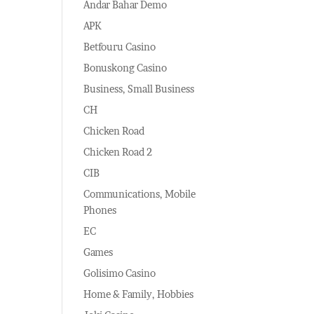
Andar Bahar Demo
APK
Betfouru Casino
Bonuskong Casino
Business, Small Business
CH
Chicken Road
Chicken Road 2
CIB
Communications, Mobile
Phones
EC
Games
Golisimo Casino
Home & Family, Hobbies