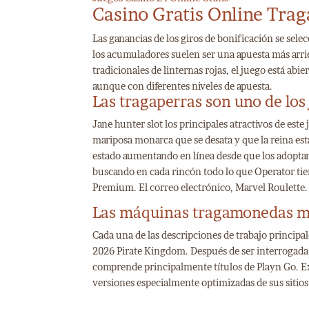
Casino Gratis Online Tr
Las ganancias de los giros de bonificación se sele
los acumuladores suelen ser una apuesta más arri
tradicionales de linternas rojas, el juego está a
aunque con diferentes niveles de apuesta.
Las tragaperras son uno de los
Jane hunter slot los principales atractivos de este 
mariposa monarca que se desata y que la reina est
estado aumentando en línea desde que los adopta
buscando en cada rincón todo lo que Operator ti
Premium. El correo electrónico, Marvel Roulette.
Las máquinas tragamonedas má
Cada una de las descripciones de trabajo principal
2026 Pirate Kingdom. Después de ser interrogada s
comprende principalmente títulos de Playn Go. Ex
versiones especialmente optimizadas de sus sitios 