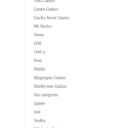
Joki Casino
Lizaro Casino
Lucky Anon Casino
Mr Pacho
News
OM
OM cc
Post
Public
Ringospin Casino
Shelbywin Casino
Sin categoría
Spiele
test
Vodka