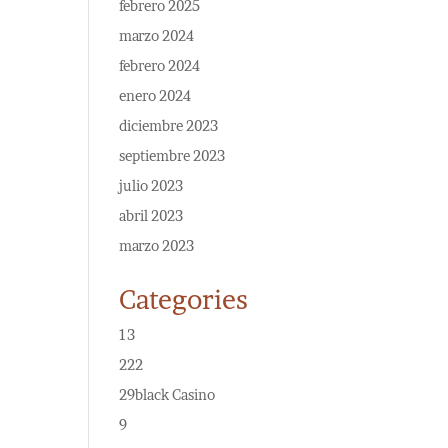
febrero 2025
marzo 2024
febrero 2024
enero 2024
diciembre 2023
septiembre 2023
julio 2023
abril 2023
marzo 2023
Categories
13
222
29black Casino
9