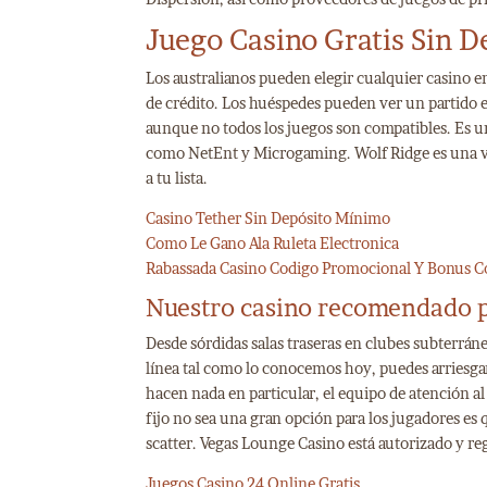
Juego Casino Gratis Sin D
Los australianos pueden elegir cualquier casino e
de crédito. Los huéspedes pueden ver un partido e
aunque no todos los juegos son compatibles. Es un
como NetEnt y Microgaming. Wolf Ridge es una vi
a tu lista.
Casino Tether Sin Depósito Mínimo
Como Le Gano Ala Ruleta Electronica
Rabassada Casino Codigo Promocional Y Bonus C
Nuestro casino recomendado p
Desde sórdidas salas traseras en clubes subterráne
línea tal como lo conocemos hoy, puedes arriesg
hacen nada en particular, el equipo de atención a
fijo no sea una gran opción para los jugadores es 
scatter. Vegas Lounge Casino está autorizado y r
Juegos Casino 24 Online Gratis