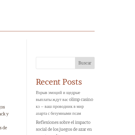
Buscar
Recent Posts
Взрыв эмоций и щедрые
выплаты ждут вас olimp casino
кз – ваш проводник в мир
gos
азарта с безумными псам
ack y
Reflexiones sobre el impacto
s de
social de los juegos de azar en