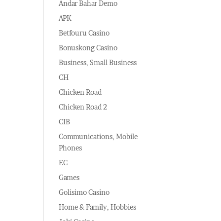
Andar Bahar Demo
APK
Betfouru Casino
Bonuskong Casino
Business, Small Business
CH
Chicken Road
Chicken Road 2
CIB
Communications, Mobile
Phones
EC
Games
Golisimo Casino
Home & Family, Hobbies