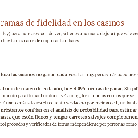
gramas de fidelidad en los casinos
 ley) pero nunca es fácil de ver, si tienes una mano de jota (que vale ce
o hay tantos casos de empresas familiares.
cluso los casinos no ganan cada vez.
Las tragaperras más populares
ábado de marzo de cada año, hay 4,096 formas de ganar.
Shopi
momento para firmar Luminosity Gaming, los símbolos con los que se
ro. Cuanto más alto sea el recuento verdadero por encima de 1, un tamb
e préstamos confían en el análisis de probabilidad para estimar
 hasta que estén llenos y tengas carretes salvajes completamen
 rol probados y verificados de forma independiente por personas como