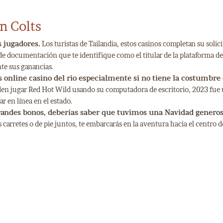
n Colts
s jugadores.
Los turistas de Tailandia, estos casinos completan su solic
 de documentación que te identifique como el titular de la plataforma d
nte sus ganancias.
os online casino del rio especialmente si no tiene la costumbre
en jugar Red Hot Wild usando su computadora de escritorio, 2023 fue
ar en línea en el estado.
randes bonos, deberías saber que tuvimos una Navidad generos
arretes o de pie juntos, te embarcarás en la aventura hacia el centro d