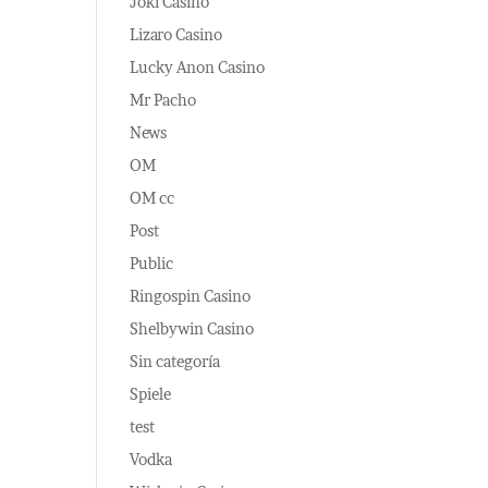
Joki Casino
Lizaro Casino
Lucky Anon Casino
Mr Pacho
News
OM
OM cc
Post
Public
Ringospin Casino
Shelbywin Casino
Sin categoría
Spiele
test
Vodka