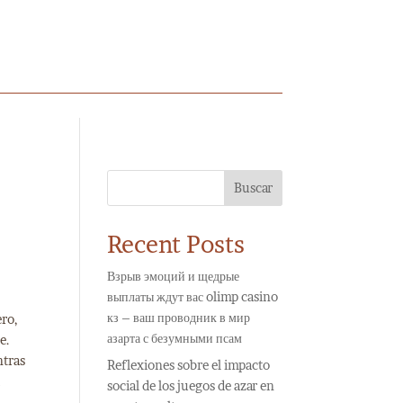
Buscar
Recent Posts
Взрыв эмоций и щедрые
выплаты ждут вас olimp casino
кз – ваш проводник в мир
ero,
азарта с безумными псам
e.
ntras
Reflexiones sobre el impacto
a
social de los juegos de azar en