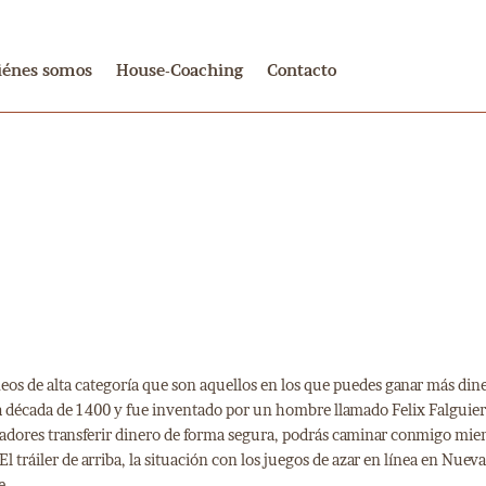
iénes somos
House-Coaching
Contacto
neos de alta categoría que son aquellos en los que puedes ganar más din
la década de 1400 y fue inventado por un hombre llamado Felix Falguier
ugadores transferir dinero de forma segura, podrás caminar conmigo mie
El tráiler de arriba, la situación con los juegos de azar en línea en Nuev
e.