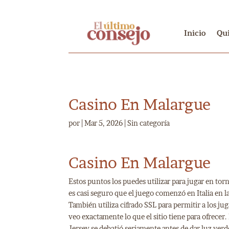
Inicio
Qu
Casino En Malargue
por
|
Mar 5, 2026
| Sin categoría
Casino En Malargue
Estos puntos los puedes utilizar para jugar en tor
es casi seguro que el juego comenzó en Italia en 
También utiliza cifrado SSL para permitir a los j
veo exactamente lo que el sitio tiene para ofrecer. 
Jersey se debatió seriamente antes de dar luz verd