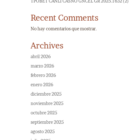
TPOBET CANLI CASNO GNCEL GR 2025.1632 (2)
Recent Comments
No hay comentarios que mostrar.
Archives
abril 2026
marzo 2026
febrero 2026
enero 2026
diciembre 2025
noviembre 2025
octubre 2025
septiembre 2025
agosto 2025