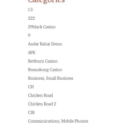
13
222
29black Casino
9
Andar Bahar Demo
APK
Betfouru Casino
Bonuskong Casino
Business, Small Business
CH
Chicken Road
Chicken Road 2
CIB
Communications, Mobile Phones