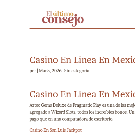
Casino En Linea En Mexi
por
|
Mar 5, 2026
| Sin categoría
Casino En Linea En Mexi
Aztec Gems Deluxe de Pragmatic Play es una de las mej
agregado a Wizard Slots, todos los increíbles bonos. Un
pago que en una computadora de escritorio.
Casino En San Luis Jackpot